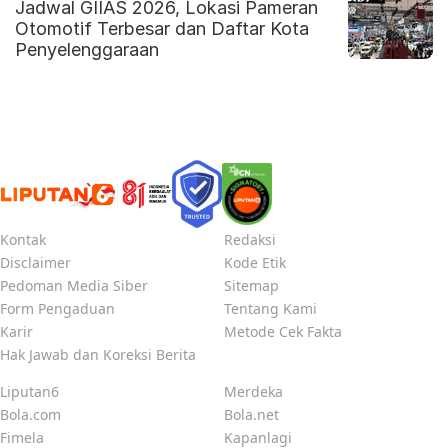
Jadwal GIIAS 2026, Lokasi Pameran
Otomotif Terbesar dan Daftar Kota
Penyelenggaraan
Kontak
Redaksi
Disclaimer
Kode Etik
Pedoman Media Siber
Sitemap
Form Pengaduan
Tentang Kami
Karir
Metode Cek Fakta
Hak Jawab dan Koreksi Berita
Liputan6
Merdeka
Bola.com
Bola.net
Fimela
Kapanlagi