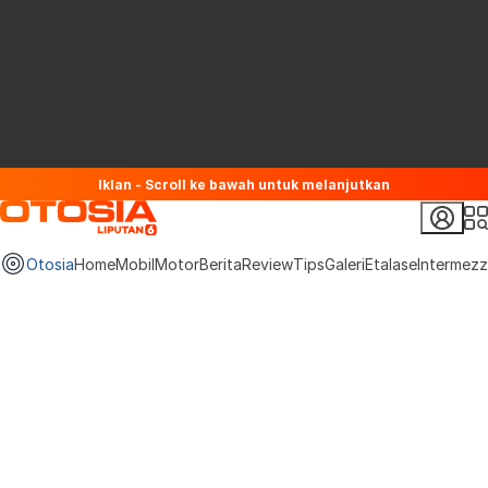
Iklan - Scroll ke bawah untuk melanjutkan
Otosia
Home
Mobil
Motor
Berita
Review
Tips
Galeri
Etalase
Intermez