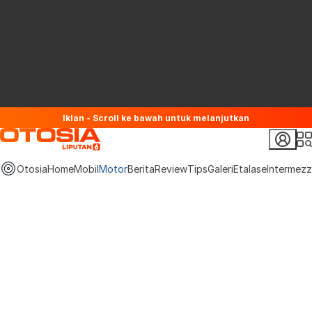
Iklan - Scroll ke bawah untuk melanjutkan
Otosia
Home
Mobil
Motor
Berita
Review
Tips
Galeri
Etalase
Intermez