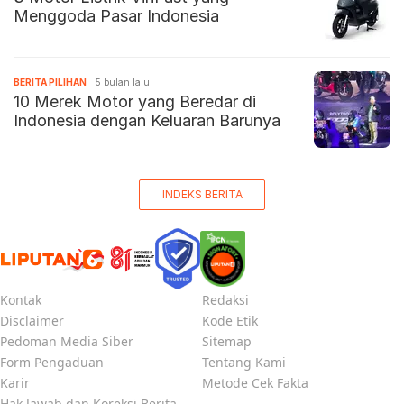
Menggoda Pasar Indonesia
BERITA PILIHAN
5 bulan lalu
10 Merek Motor yang Beredar di
Indonesia dengan Keluaran Barunya
INDEKS BERITA
Kontak
Redaksi
Disclaimer
Kode Etik
Pedoman Media Siber
Sitemap
Form Pengaduan
Tentang Kami
Karir
Metode Cek Fakta
Hak Jawab dan Koreksi Berita