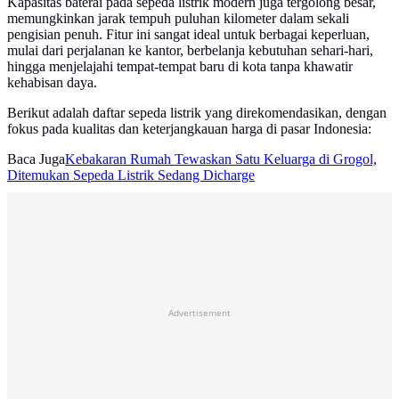
Kapasitas baterai pada sepeda listrik modern juga tergolong besar,
memungkinkan jarak tempuh puluhan kilometer dalam sekali
pengisian penuh. Fitur ini sangat ideal untuk berbagai keperluan,
mulai dari perjalanan ke kantor, berbelanja kebutuhan sehari-hari,
hingga menjelajahi tempat-tempat baru di kota tanpa khawatir
kehabisan daya.
Berikut adalah daftar sepeda listrik yang direkomendasikan, dengan
fokus pada kualitas dan keterjangkauan harga di pasar Indonesia:
Baca Juga
Kebakaran Rumah Tewaskan Satu Keluarga di Grogol,
Ditemukan Sepeda Listrik Sedang Dicharge
Advertisement