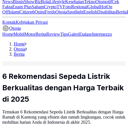
News
Bisnis
ShowBiz
Bola
Lifestyle
Kesehatan
Tekno
Otomotif
Cek
Fakta
Enam Plus
Saham
Crypto
TV
Foto
Regional
Global
Hot
On
Off
Islami
Citizen6
Opini
Feeds
Otosia
Spotlight
English
Disabilitas
Berita
Kontak
Kebijakan Privasi
Otosia
Home
Mobil
Motor
Berita
Review
Tips
Galeri
Etalase
Intermezzo
Home
Otosia
Berita
6 Rekomendasi Sepeda Listrik
Berkualitas dengan Harga Terbaik
di 2025
Temukan 6 Rekomendasi Sepeda Listrik Berkualitas dengan Harga
Ramah di Kantong yang efisien dan ramah lingkungan, cocok untuk
mobilitas harian Anda di Indonesia di akhir 2025.