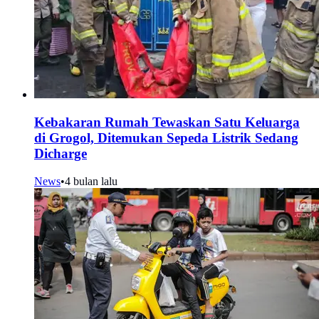
Kebakaran Rumah Tewaskan Satu Keluarga
di Grogol, Ditemukan Sepeda Listrik Sedang
Dicharge
News
•
4 bulan lalu