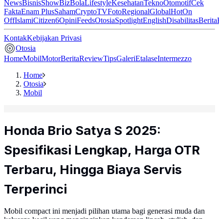
News
Bisnis
ShowBiz
Bola
Lifestyle
Kesehatan
Tekno
Otomotif
Cek
Fakta
Enam Plus
Saham
Crypto
TV
Foto
Regional
Global
Hot
On
Off
Islami
Citizen6
Opini
Feeds
Otosia
Spotlight
English
Disabilitas
Berita
Kontak
Kebijakan Privasi
Otosia
Home
Mobil
Motor
Berita
Review
Tips
Galeri
Etalase
Intermezzo
Home
Otosia
Mobil
Honda Brio Satya S 2025:
Spesifikasi Lengkap, Harga OTR
Terbaru, Hingga Biaya Servis
Terperinci
Mobil compact ini menjadi pilihan utama bagi generasi muda dan