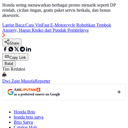
Honda sering menawarkan berbagai promo menarik seperti DP
rendah, cicilan ringan, gratis paket servis berkala, dan bonus
aksesoris.
Lanjut Baca:
Cara VinFast E-Motorcycle Robohkan Tembok
Anxiety, Hapus Risiko dari Pundak Pembelinya
Share
Copy Link
Batal
Tim Redaksi
Dwi Zain Musofa
Reporter
Add
as a preferred source on Google
Honda Brio
honda brio satya
Brio Satya
Catalog Hub