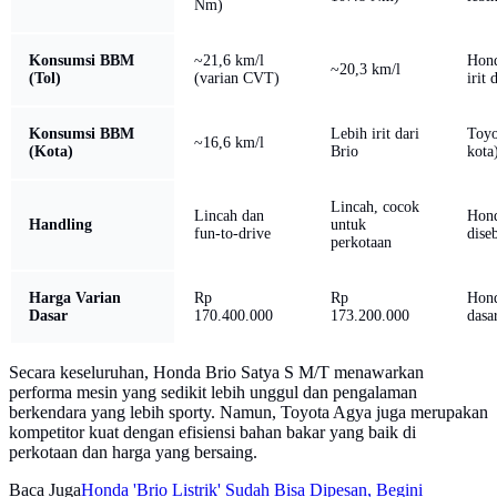
Nm)
Konsumsi BBM
~21,6 km/l
Hond
~20,3 km/l
(Tol)
(varian CVT)
irit 
Konsumsi BBM
Lebih irit dari
Toyo
~16,6 km/l
(Kota)
Brio
kota
Lincah, cocok
Lincah dan
Hond
Handling
untuk
fun-to-drive
dise
perkotaan
Harga Varian
Rp
Rp
Hond
Dasar
170.400.000
173.200.000
dasa
Secara keseluruhan, Honda Brio Satya S M/T menawarkan
performa mesin yang sedikit lebih unggul dan pengalaman
berkendara yang lebih sporty. Namun, Toyota Agya juga merupakan
kompetitor kuat dengan efisiensi bahan bakar yang baik di
perkotaan dan harga yang bersaing.
Baca Juga
Honda 'Brio Listrik' Sudah Bisa Dipesan, Begini