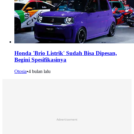
Honda 'Brio Listrik' Sudah Bisa Dipesan,
Begini Spesifikasinya
Otosia
•
4 bulan lalu
Advertisement