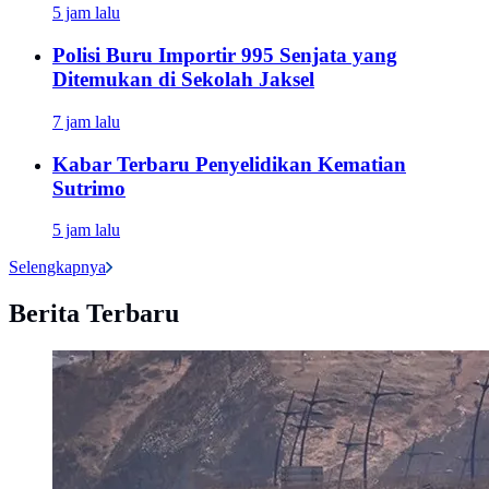
5 jam lalu
Polisi Buru Importir 995 Senjata yang
Ditemukan di Sekolah Jaksel
7 jam lalu
Kabar Terbaru Penyelidikan Kematian
Sutrimo
5 jam lalu
Selengkapnya
Berita Terbaru