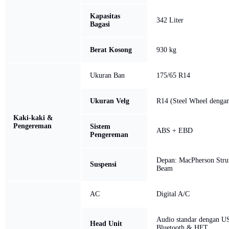
Kapasitas
342 Liter
Bagasi
Berat Kosong
930 kg
Ukuran Ban
175/65 R14
Ukuran Velg
R14 (Steel Wheel denga
Kaki-kaki &
Pengereman
Sistem
ABS + EBD
Pengereman
Depan: MacPherson Strut
Suspensi
Beam
AC
Digital A/C
Audio standar dengan U
Head Unit
Bluetooth & HFT