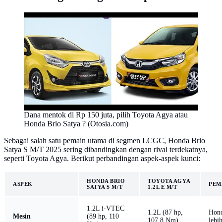
Dana mentok di Rp 150 juta, pilih Toyota Agya atau
Honda Brio Satya ? (Otosia.com)
Sebagai salah satu pemain utama di segmen LCGC, Honda Brio
Satya S M/T 2025 sering dibandingkan dengan rival terdekatnya,
seperti Toyota Agya. Berikut perbandingan aspek-aspek kunci:
HONDA BRIO
TOYOTA AGYA
ASPEK
PEM
SATYA S M/T
1.2L E M/T
1.2L i-VTEC
1.2L (87 hp,
Hond
Mesin
(89 hp, 110
107.8 Nm)
lebi