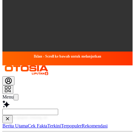
Iklan - Scroll ke bawah untuk melanjutkan
Menu
Baca le
Berita Utama
Cek Fakta
Terkini
Terpopuler
Rekomendasi