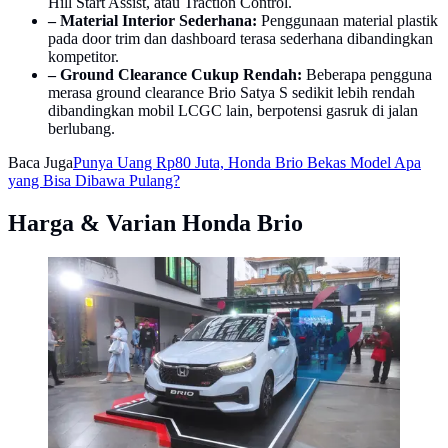
Hill Start Assist, atau Traction Control.
– Material Interior Sederhana:
Penggunaan material plastik
pada door trim dan dashboard terasa sederhana dibandingkan
kompetitor.
– Ground Clearance Cukup Rendah:
Beberapa pengguna
merasa ground clearance Brio Satya S sedikit lebih rendah
dibandingkan mobil LCGC lain, berpotensi gasruk di jalan
berlubang.
Baca Juga
Punya Uang Rp80 Juta, Honda Brio Bekas Model Apa
yang Bisa Dibawa Pulang?
Harga & Varian Honda Brio