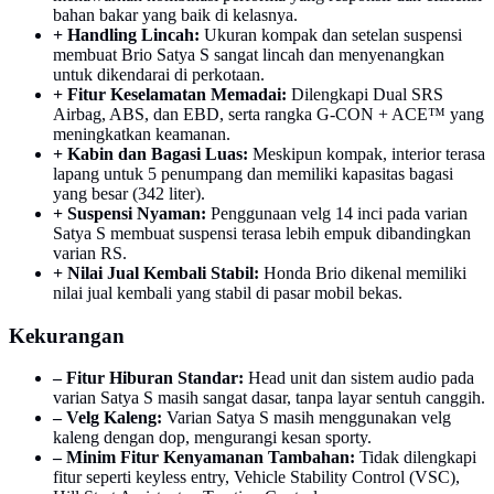
bahan bakar yang baik di kelasnya.
+ Handling Lincah:
Ukuran kompak dan setelan suspensi
membuat Brio Satya S sangat lincah dan menyenangkan
untuk dikendarai di perkotaan.
+ Fitur Keselamatan Memadai:
Dilengkapi Dual SRS
Airbag, ABS, dan EBD, serta rangka G-CON + ACE™ yang
meningkatkan keamanan.
+ Kabin dan Bagasi Luas:
Meskipun kompak, interior terasa
lapang untuk 5 penumpang dan memiliki kapasitas bagasi
yang besar (342 liter).
+ Suspensi Nyaman:
Penggunaan velg 14 inci pada varian
Satya S membuat suspensi terasa lebih empuk dibandingkan
varian RS.
+ Nilai Jual Kembali Stabil:
Honda Brio dikenal memiliki
nilai jual kembali yang stabil di pasar mobil bekas.
Kekurangan
– Fitur Hiburan Standar:
Head unit dan sistem audio pada
varian Satya S masih sangat dasar, tanpa layar sentuh canggih.
– Velg Kaleng:
Varian Satya S masih menggunakan velg
kaleng dengan dop, mengurangi kesan sporty.
– Minim Fitur Kenyamanan Tambahan:
Tidak dilengkapi
fitur seperti keyless entry, Vehicle Stability Control (VSC),