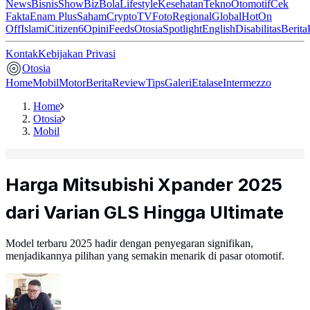
News
Bisnis
ShowBiz
Bola
Lifestyle
Kesehatan
Tekno
Otomotif
Cek
Fakta
Enam Plus
Saham
Crypto
TV
Foto
Regional
Global
Hot
On
Off
Islami
Citizen6
Opini
Feeds
Otosia
Spotlight
English
Disabilitas
Berita
Kontak
Kebijakan Privasi
Otosia
Home
Mobil
Motor
Berita
Review
Tips
Galeri
Etalase
Intermezzo
Home
Otosia
Mobil
Harga Mitsubishi Xpander 2025
dari Varian GLS Hingga Ultimate
Model terbaru 2025 hadir dengan penyegaran signifikan,
menjadikannya pilihan yang semakin menarik di pasar otomotif.