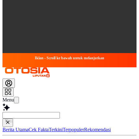
Iklan - Scroll ke bawah untuk melanjutkan
Menu
Baca lebih cepat..
Berita Utama
Cek Fakta
Terkini
Terpopuler
Rekomendasi