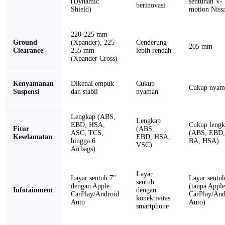
(Dynamic
sentuhan V-
berinovasi
Shield)
motion Niss
220-225 mm
Ground
(Xpander), 225-
Cenderung
205 mm
Clearance
255 mm
lebih rendah
(Xpander Cross)
Kenyamanan
Dikenal empuk
Cukup
Cukup nyam
Suspensi
dan stabil
nyaman
Lengkap (ABS,
Lengkap
EBD, HSA,
Cukup lengk
Fitur
(ABS,
ASC, TCS,
(ABS, EBD,
Keselamatan
EBD, HSA,
hingga 6
BA, HSA)
VSC)
Airbags)
Layar
Layar sentuh 7"
Layar sentuh
sentuh
dengan Apple
(tanpa Apple
Infotainment
dengan
CarPlay/Android
CarPlay/And
konektivitas
Auto
Auto)
smartphone