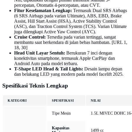
percepatan, Otomatis 4-percepatan, atau CVT.
Fitur Keselamatan Lengkap:
Termasuk Dual SRS Airbags
(6 SRS Airbags pada varian Ultimate), ABS, EBD, Brake
Assist, Hill Start Assist (HSA), Active Stability Control
(ASC), dan Traction Control System (TCS). Varian Ultimate
juga dilengkapi Active Yaw Control (AYC).
Cruise Control:
Tersedia pada varian tertinggi, sangat
membantu saat berkendara di jalan bebas hambatan. [URL 1,
18, 30]
Head Unit Layar Sentuh:
Berukuran 7 inci dengan
konektivitas smartphone, termasuk Apple CarPlay dan
Android Auto pada model terbaru.
T-Shape LED Head & Tail Lights:
Desain lampu depan
dan belakang LED yang modern pada model facelift 2025.
Spesifikasi Teknis Lengkap
KATEGORI
SPESIFIKASI
NILAI
Tipe Mesin
1.5L MIVEC DOHC 16-Va
Kapasitas
1499 cc