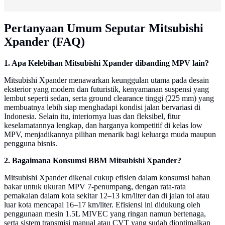
Pertanyaan Umum Seputar Mitsubishi
Xpander (FAQ)
1. Apa Kelebihan Mitsubishi Xpander dibanding MPV lain?
Mitsubishi Xpander menawarkan keunggulan utama pada desain
eksterior yang modern dan futuristik, kenyamanan suspensi yang
lembut seperti sedan, serta ground clearance tinggi (225 mm) yang
membuatnya lebih siap menghadapi kondisi jalan bervariasi di
Indonesia. Selain itu, interiornya luas dan fleksibel, fitur
keselamatannya lengkap, dan harganya kompetitif di kelas low
MPV, menjadikannya pilihan menarik bagi keluarga muda maupun
pengguna bisnis.
2. Bagaimana Konsumsi BBM Mitsubishi Xpander?
Mitsubishi Xpander dikenal cukup efisien dalam konsumsi bahan
bakar untuk ukuran MPV 7-penumpang, dengan rata-rata
pemakaian dalam kota sekitar 12–13 km/liter dan di jalan tol atau
luar kota mencapai 16–17 km/liter. Efisiensi ini didukung oleh
penggunaan mesin 1.5L MIVEC yang ringan namun bertenaga,
serta sistem transmisi manual atau CVT yang sudah dioptimalkan