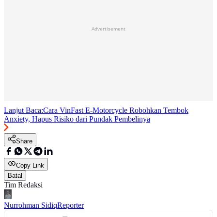
Advertisement
Lanjut Baca:
Cara VinFast E-Motorcycle Robohkan Tembok
Anxiety, Hapus Risiko dari Pundak Pembelinya
Share
Copy Link
Batal
Tim Redaksi
Nurrohman Sidiq
Reporter