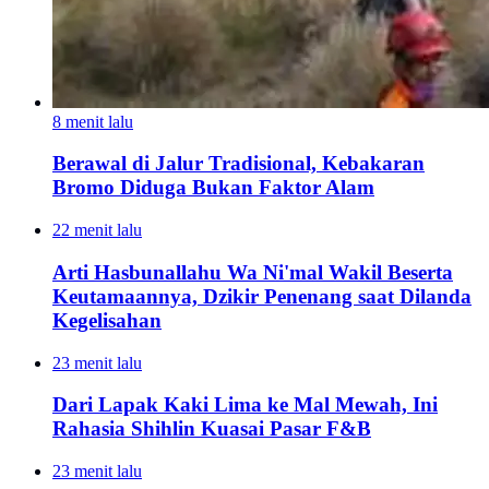
8 menit lalu
Berawal di Jalur Tradisional, Kebakaran
Bromo Diduga Bukan Faktor Alam
22 menit lalu
Arti Hasbunallahu Wa Ni'mal Wakil Beserta
Keutamaannya, Dzikir Penenang saat Dilanda
Kegelisahan
23 menit lalu
Dari Lapak Kaki Lima ke Mal Mewah, Ini
Rahasia Shihlin Kuasai Pasar F&B
23 menit lalu