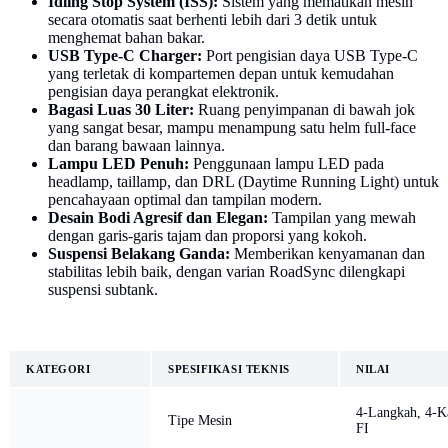
Idling Stop System (ISS):
Sistem yang mematikan mesin
secara otomatis saat berhenti lebih dari 3 detik untuk
menghemat bahan bakar.
USB Type-C Charger:
Port pengisian daya USB Type-C
yang terletak di kompartemen depan untuk kemudahan
pengisian daya perangkat elektronik.
Bagasi Luas 30 Liter:
Ruang penyimpanan di bawah jok
yang sangat besar, mampu menampung satu helm full-face
dan barang bawaan lainnya.
Lampu LED Penuh:
Penggunaan lampu LED pada
headlamp, taillamp, dan DRL (Daytime Running Light) untuk
pencahayaan optimal dan tampilan modern.
Desain Bodi Agresif dan Elegan:
Tampilan yang mewah
dengan garis-garis tajam dan proporsi yang kokoh.
Suspensi Belakang Ganda:
Memberikan kenyamanan dan
stabilitas lebih baik, dengan varian RoadSync dilengkapi
suspensi subtank.
KATEGORI
SPESIFIKASI TEKNIS
NILAI
4-Langkah, 4-K
Tipe Mesin
FI