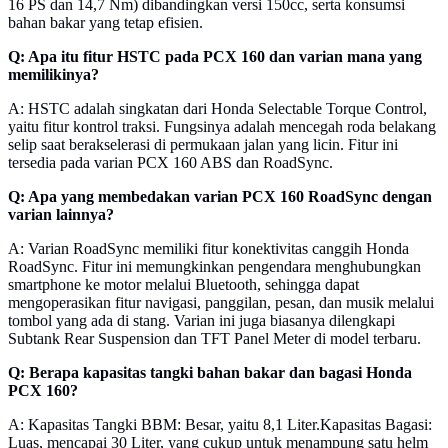
16 PS dan 14,7 Nm) dibandingkan versi 150cc, serta konsumsi
bahan bakar yang tetap efisien.
Q: Apa itu fitur HSTC pada PCX 160 dan varian mana yang
memilikinya?
A: HSTC adalah singkatan dari Honda Selectable Torque Control,
yaitu fitur kontrol traksi. Fungsinya adalah mencegah roda belakang
selip saat berakselerasi di permukaan jalan yang licin. Fitur ini
tersedia pada varian PCX 160 ABS dan RoadSync.
Q: Apa yang membedakan varian PCX 160 RoadSync dengan
varian lainnya?
A: Varian RoadSync memiliki fitur konektivitas canggih Honda
RoadSync. Fitur ini memungkinkan pengendara menghubungkan
smartphone ke motor melalui Bluetooth, sehingga dapat
mengoperasikan fitur navigasi, panggilan, pesan, dan musik melalui
tombol yang ada di stang. Varian ini juga biasanya dilengkapi
Subtank Rear Suspension dan TFT Panel Meter di model terbaru.
Q: Berapa kapasitas tangki bahan bakar dan bagasi Honda
PCX 160?
A: Kapasitas Tangki BBM: Besar, yaitu 8,1 Liter.Kapasitas Bagasi:
Luas, mencapai 30 Liter, yang cukup untuk menampung satu helm