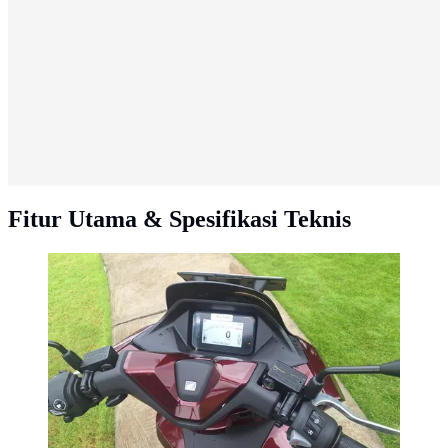
Fitur Utama & Spesifikasi Teknis
Mengulik Kecanggihan dan Kenyamanan Honda PCX
160 RoadSync di Bali (Arief A/Liputan6.com)