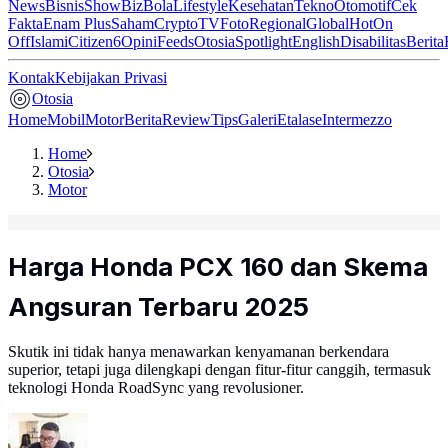
News
Bisnis
ShowBiz
Bola
Lifestyle
Kesehatan
Tekno
Otomotif
Cek
Fakta
Enam Plus
Saham
Crypto
TV
Foto
Regional
Global
Hot
On
Off
Islami
Citizen6
Opini
Feeds
Otosia
Spotlight
English
Disabilitas
Berita
Kontak
Kebijakan Privasi
Otosia
Home
Mobil
Motor
Berita
Review
Tips
Galeri
Etalase
Intermezzo
Home
Otosia
Motor
Harga Honda PCX 160 dan Skema
Angsuran Terbaru 2025
Skutik ini tidak hanya menawarkan kenyamanan berkendara
superior, tetapi juga dilengkapi dengan fitur-fitur canggih, termasuk
teknologi Honda RoadSync yang revolusioner.