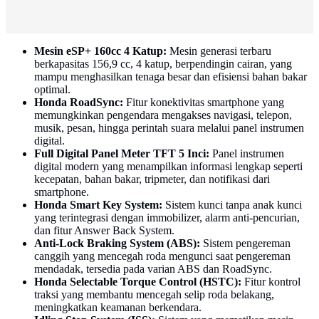
Mesin eSP+ 160cc 4 Katup:
Mesin generasi terbaru
berkapasitas 156,9 cc, 4 katup, berpendingin cairan, yang
mampu menghasilkan tenaga besar dan efisiensi bahan bakar
optimal.
Honda RoadSync:
Fitur konektivitas smartphone yang
memungkinkan pengendara mengakses navigasi, telepon,
musik, pesan, hingga perintah suara melalui panel instrumen
digital.
Full Digital Panel Meter TFT 5 Inci:
Panel instrumen
digital modern yang menampilkan informasi lengkap seperti
kecepatan, bahan bakar, tripmeter, dan notifikasi dari
smartphone.
Honda Smart Key System:
Sistem kunci tanpa anak kunci
yang terintegrasi dengan immobilizer, alarm anti-pencurian,
dan fitur Answer Back System.
Anti-Lock Braking System (ABS):
Sistem pengereman
canggih yang mencegah roda mengunci saat pengereman
mendadak, tersedia pada varian ABS dan RoadSync.
Honda Selectable Torque Control (HSTC):
Fitur kontrol
traksi yang membantu mencegah selip roda belakang,
meningkatkan keamanan berkendara.