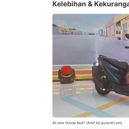
Kelebihan & Kekurang
All new Honda BeAT (Arief A/Liputan6.com)