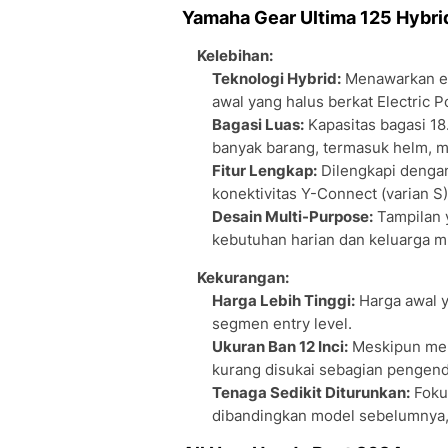
Yamaha Gear Ultima 125 Hybri
Kelebihan:
Teknologi Hybrid:
Menawarkan efi
awal yang halus berkat Electric 
Bagasi Luas:
Kapasitas bagasi 18
banyak barang, termasuk helm, m
Fitur Lengkap:
Dilengkapi denga
konektivitas Y-Connect (varian 
Desain Multi-Purpose:
Tampilan 
kebutuhan harian dan keluarga m
Kekurangan:
Harga Lebih Tinggi:
Harga awal y
segmen entry level.
Ukuran Ban 12 Inci:
Meskipun memb
kurang disukai sebagian pengenda
Tenaga Sedikit Diturunkan:
Fokus
dibandingkan model sebelumnya,