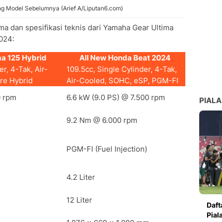
g Model Sebelumnya (Arief A/Liputan6.com)
ma dan spesifikasi teknis dari Yamaha Gear Ultima
024:
a 125 Hybrid
All New Honda Beat 2024
r, 4-Tak, Air-
109.5cc, Single Cylinder, 4-Tak,
re Hybrid
Air-Cooled, SOHC, eSP, PGM-FI
0 rpm
6.6 kW (9.0 PS) @ 7.500 rpm
PIALA
9.2 Nm @ 6.000 rpm
PGM-FI (Fuel Injection)
4.2 Liter
12 Liter
Daft
Pial