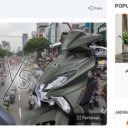
POP
Share
Copy Link
Perbesar