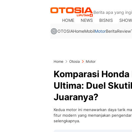
HOME
NEWS
BISNIS
SHOW
OTOSIA
Home
Mobil
Motor
Berita
Review
Home
Otosia
Motor
Komparasi Honda 
Ultima: Duel Skuti
Juaranya?
Kedua motor ini menawarkan daya tarik masi
fitur modern yang memanjakan pengendara.
selengkapnya.