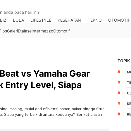
BIZ
BOLA
LIFESTYLE
KESEHATAN
TEKNO
OTOMOTIF
Tips
Galeri
Etalase
Intermezzo
Otomotif
TOPIK
Beat vs Yamaha Gear
#
M
k Entry Level, Siapa
#
T
#
C
#
K
ng-masing, mulai dari efisiensi bahan bakar hingga fitur-
#
 Siapa yang terbaik di antara keduanya? Berikut ulasan
R