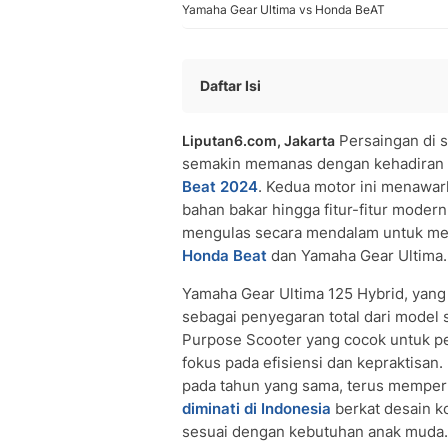
Yamaha Gear Ultima vs Honda BeAT
Daftar Isi
Perbandingan Spesifikasi Teknis dan 
Persaingan di s
Liputan6.com, Jakarta
Kelebihan & Kekurangan
semakin memanas dengan kehadiran
• Yamaha Gear Ultima 125 Hybrid
Beat 2024
. Kedua motor ini menawark
• All New Honda Beat 2024
bahan bakar hingga fitur-fitur moder
Komparasi Harga
mengulas secara mendalam untuk mem
• Yamaha Gear Ultima 125 Hybrid
Honda Beat
dan Yamaha Gear Ultima.
• All New Honda Beat 2024
Yamaha Gear Ultima 125 Hybrid, yang 
Head to Head All New Honda Beat vs
sebagai penyegaran total dari model 
Purpose Scooter yang cocok untuk p
fokus pada efisiensi dan kepraktisan. 
pada tahun yang sama, terus memper
diminati di Indonesia
berkat desain k
sesuai dengan kebutuhan anak muda.