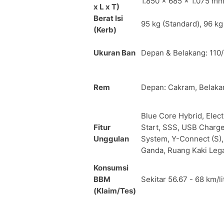
1.850 x 685 x 1.075 m
x L x T)
Berat Isi
95 kg (Standard), 96 kg 
(Kerb)
Ukuran Ban
Depan & Belakang: 110/
Rem
Depan: Cakram, Belaka
Blue Core Hybrid, Elect
Fitur
Start, SSS, USB Charg
Unggulan
System, Y-Connect (S)
Ganda, Ruang Kaki Leg
Konsumsi
BBM
Sekitar 56.67 - 68 km/lit
(Klaim/Tes)