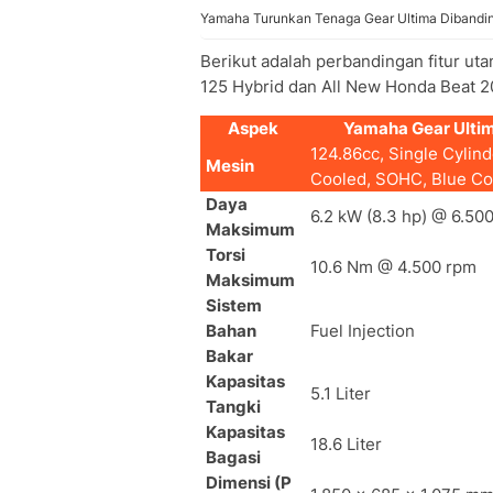
Yamaha Turunkan Tenaga Gear Ultima Dibandin
Berikut adalah perbandingan fitur uta
125 Hybrid dan All New Honda Beat 2
Aspek
Yamaha Gear Ultim
124.86cc, Single Cylinde
Mesin
Cooled, SOHC, Blue Co
Daya
6.2 kW (8.3 hp) @ 6.50
Maksimum
Torsi
10.6 Nm @ 4.500 rpm
Maksimum
Sistem
Bahan
Fuel Injection
Bakar
Kapasitas
5.1 Liter
Tangki
Kapasitas
18.6 Liter
Bagasi
Dimensi (P