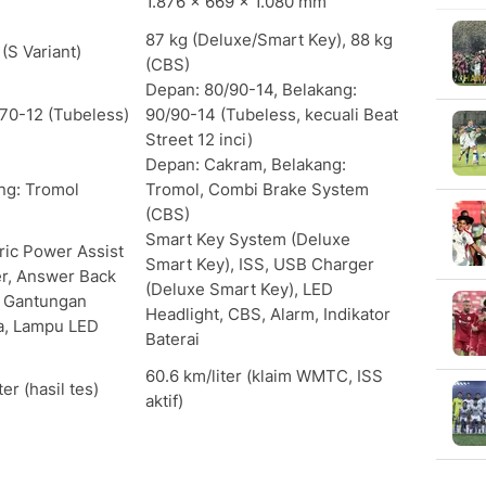
m
1.876 x 669 x 1.080 mm
87 kg (Deluxe/Smart Key), 88 kg
(S Variant)
(CBS)
Depan: 80/90-14, Belakang:
70-12 (Tubeless)
90/90-14 (Tubeless, kecuali Beat
Street 12 inci)
Depan: Cakram, Belakang:
ng: Tromol
Tromol, Combi Brake System
(CBS)
Smart Key System (Deluxe
ric Power Assist
Smart Key), ISS, USB Charger
er, Answer Back
(Deluxe Smart Key), LED
, Gantungan
Headlight, CBS, Alarm, Indikator
a, Lampu LED
Baterai
60.6 km/liter (klaim WMTC, ISS
er (hasil tes)
aktif)