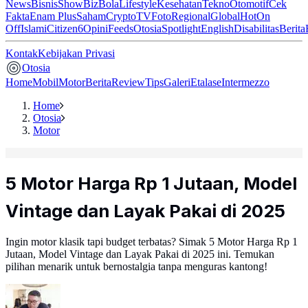
News
Bisnis
ShowBiz
Bola
Lifestyle
Kesehatan
Tekno
Otomotif
Cek
Fakta
Enam Plus
Saham
Crypto
TV
Foto
Regional
Global
Hot
On
Off
Islami
Citizen6
Opini
Feeds
Otosia
Spotlight
English
Disabilitas
Berita
Kontak
Kebijakan Privasi
Otosia
Home
Mobil
Motor
Berita
Review
Tips
Galeri
Etalase
Intermezzo
Home
Otosia
Motor
5 Motor Harga Rp 1 Jutaan, Model
Vintage dan Layak Pakai di 2025
Ingin motor klasik tapi budget terbatas? Simak 5 Motor Harga Rp 1
Jutaan, Model Vintage dan Layak Pakai di 2025 ini. Temukan
pilihan menarik untuk bernostalgia tanpa menguras kantong!