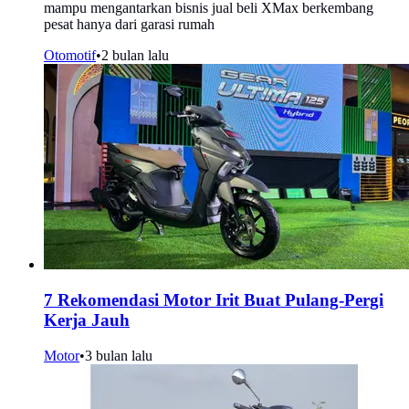
mampu mengantarkan bisnis jual beli XMax berkembang
pesat hanya dari garasi rumah
Otomotif
•
2 bulan lalu
7 Rekomendasi Motor Irit Buat Pulang-Pergi
Kerja Jauh
Motor
•
3 bulan lalu