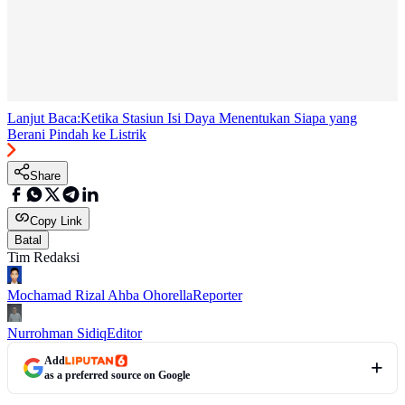
Lanjut Baca:
Ketika Stasiun Isi Daya Menentukan Siapa yang
Berani Pindah ke Listrik
Share
Copy Link
Batal
Tim Redaksi
Mochamad Rizal Ahba Ohorella
Reporter
Nurrohman Sidiq
Editor
Add
as a preferred source on Google