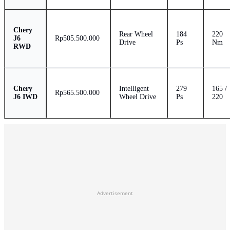
Chery
Rear Wheel
184
220
J6
Rp505.500.000
Drive
Ps
Nm
RWD
Chery
Intelligent
279
165 /
Rp565.500.000
J6 IWD
Wheel Drive
Ps
220
Advertisement