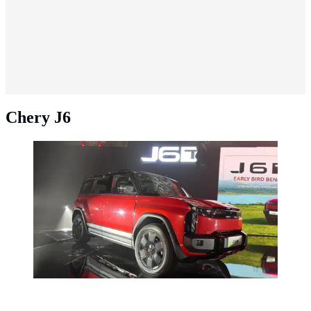
Chery J6
Harganya Masih Rahasia, Ini Perbedaan Chery J6T dan
J6 Standar (Arief A/Liputan6.com)