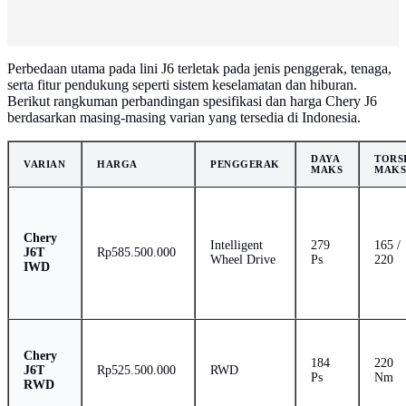
Perbedaan utama pada lini J6 terletak pada jenis penggerak, tenaga,
serta fitur pendukung seperti sistem keselamatan dan hiburan.
Berikut rangkuman perbandingan spesifikasi dan harga Chery J6
berdasarkan masing-masing varian yang tersedia di Indonesia.
DAYA
TORS
VARIAN
HARGA
PENGGERAK
MAKS
MAK
Chery
Intelligent
279
165 /
J6T
Rp585.500.000
Wheel Drive
Ps
220
IWD
Chery
184
220
J6T
Rp525.500.000
RWD
Ps
Nm
RWD