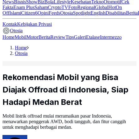
News
Bisnis
ShowBiz
Bola
Lifestyle
Kesehatan
Tekno
Otomotif
Cek
Fakta
Enam Plus
Saham
Crypto
TV
Foto
Regional
Global
Hot
On
Off
Islami
Citizen6
Opini
Feeds
Otosia
Spotlight
English
Disabilitas
Berita
Kontak
Kebijakan Privasi
Otosia
Home
Mobil
Motor
Berita
Review
Tips
Galeri
Etalase
Intermezzo
Home
Otosia
Rekomendasi Mobil yang Bisa
Diajak Offroad di Indonesia, Siap
Hadapi Medan Berat
Mobil listrik offroad mulai meramaikan pasar Indonesia,
menawarkan penggerak AWD, bodi tangguh, dan fitur canggih
untuk menghadapi berbagai medan.