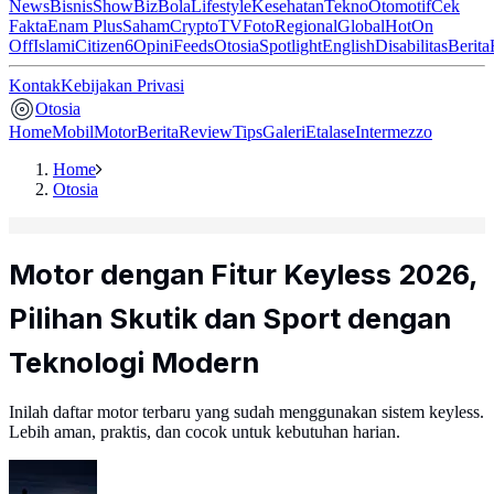
News
Bisnis
ShowBiz
Bola
Lifestyle
Kesehatan
Tekno
Otomotif
Cek
Fakta
Enam Plus
Saham
Crypto
TV
Foto
Regional
Global
Hot
On
Off
Islami
Citizen6
Opini
Feeds
Otosia
Spotlight
English
Disabilitas
Berita
Kontak
Kebijakan Privasi
Otosia
Home
Mobil
Motor
Berita
Review
Tips
Galeri
Etalase
Intermezzo
Home
Otosia
Motor dengan Fitur Keyless 2026,
Pilihan Skutik dan Sport dengan
Teknologi Modern
Inilah daftar motor terbaru yang sudah menggunakan sistem keyless.
Lebih aman, praktis, dan cocok untuk kebutuhan harian.