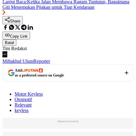
Lanjut Baca:
Ketika Jalan Membawa Ragam Tuntutan, Bagaimana
Giti Menemukan Pijakan untuk Tiap Kendaraan
Share
Copy Link
Batal
Tim Redaksi
Miftakhul Ulum
Reporter
Add
as a preferred source on Google
Motor Keyless
Otomotif
Relevant
keyless
Advertisement