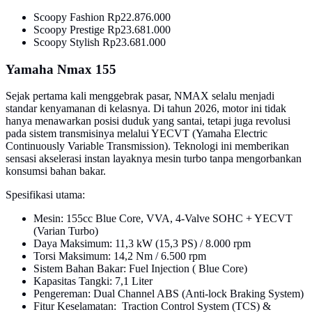
Scoopy Fashion Rp22.876.000
Scoopy Prestige Rp23.681.000
Scoopy Stylish Rp23.681.000
Yamaha Nmax 155
Sejak pertama kali menggebrak pasar, NMAX selalu menjadi
standar kenyamanan di kelasnya. Di tahun 2026, motor ini tidak
hanya menawarkan posisi duduk yang santai, tetapi juga revolusi
pada sistem transmisinya melalui YECVT (Yamaha Electric
Continuously Variable Transmission). Teknologi ini memberikan
sensasi akselerasi instan layaknya mesin turbo tanpa mengorbankan
konsumsi bahan bakar.
Spesifikasi utama:
Mesin: 155cc Blue Core, VVA, 4-Valve SOHC + YECVT
(Varian Turbo)
Daya Maksimum: 11,3 kW (15,3 PS) / 8.000 rpm
Torsi Maksimum: 14,2 Nm / 6.500 rpm
Sistem Bahan Bakar: Fuel Injection ( Blue Core)
Kapasitas Tangki: 7,1 Liter
Pengereman: Dual Channel ABS (Anti-lock Braking System)
Fitur Keselamatan: Traction Control System (TCS) &