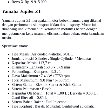
Revo X Rp19.915.000
Yamaha Jupiter Z1
Yamaha Jupiter Z1 merupakan motor bebek manual yang dikenal
dengan performa mesin responsif dan desain sporty. Motor ini
dirancang untuk memenuhi kebutuhan mobilitas harian dengan
mengutamakan kenyamanan, efisiensi bahan bakar, serta keandalan
mesin.
Spesifikasi utama:
Tipe Mesin : Air cooled 4-stroke, SOHC
Jumlah / Posisi Silinder : Single Cylinder / Mendatar
Kapasitas Mesin: 113,7 cc
Diameter x Langkah : 50,0 x 57,9 mm
Perbandingan Kompresi : 9,3 : 1
Daya Maksimum : 7,4 kW / 7750 rpm
Torsi Maksimum : 9,8 Nm / 6750 rpm
Sistem Starter : Elektrik Starter & Kick Starter
Sistem Pelumasan : Basah
Kapasitas Oli Mesin : Total = 1,00 L ; Berkala = 0,80 L ;
Ganti filter oli = 0,85 L
Sistem Bahan Bakar : Fuel Injection
Tipe Kopling : Basah, Multiplat, Centrifugal automatic