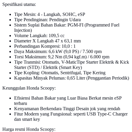
Spesifikasi utama:
Tipe Mesin: 4 - Langkah, SOHC, eSP
Tipe Pendinginan: Pendingin Udara
Sistem Suplai Bahan Bakar: PGM-FI (Programmed Fuel
Injection)
Volume Langkah: 109,5 cc
Diameter X Langkah 47 x 63,1 mm
Perbandingan Kompresi: 10,0 : 1
Daya Maksimum: 6,6 kW (9,0 PS) / 7.500 rpm
Torsi Maksimum: 9,2 Nm (0,94 kgf.m) / 6.000 rpm
Tipe Tranmisi: Otomatis, V-MaticTipe Starter Elektrik & Kick
Starter (STD) / Elektrik (Smart Key)
Tipe Kopling: Otomatis, Sentrifugal, Tipe Kering
Kapasitas Minyak Pelumas: 0,65 Liter (Penggantian Periodik)
Keunggulan Honda Scoopy:
Efisiensi Bahan Bakar yang Luar Biasa Berkat mesin eSP
terbaru
Kenyamanan Berkendara Tinggi Desain jok yang rendah
Fitur Modern yang Fungsional: seperti USB Type-C Charger
dan smart key
Harga resmi Honda Scoopy: