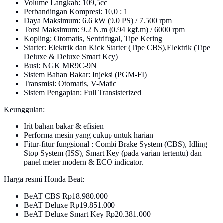
Volume Langkah: 109,5cc
Perbandingan Kompresi: 10,0 : 1
Daya Maksimum: 6.6 kW (9.0 PS) / 7.500 rpm
Torsi Maksimum: 9.2 N.m (0.94 kgf.m) / 6000 rpm
Kopling: Otomatis, Sentrifugal, Tipe Kering
Starter: Elektrik dan Kick Starter (Tipe CBS),Elektrik (Tipe
Deluxe & Deluxe Smart Key)
Busi: NGK MR9C-9N
Sistem Bahan Bakar: Injeksi (PGM-FI)
Transmisi: Otomatis, V-Matic
Sistem Pengapian: Full Transisterized
Keunggulan:
Irit bahan bakar & efisien
Performa mesin yang cukup untuk harian
Fitur-fitur fungsional : Combi Brake System (CBS), Idling
Stop System (ISS), Smart Key (pada varian tertentu) dan
panel meter modern & ECO indicator.
Harga resmi Honda Beat:
BeAT CBS Rp18.980.000
BeAT Deluxe Rp19.851.000
BeAT Deluxe Smart Key Rp20.381.000