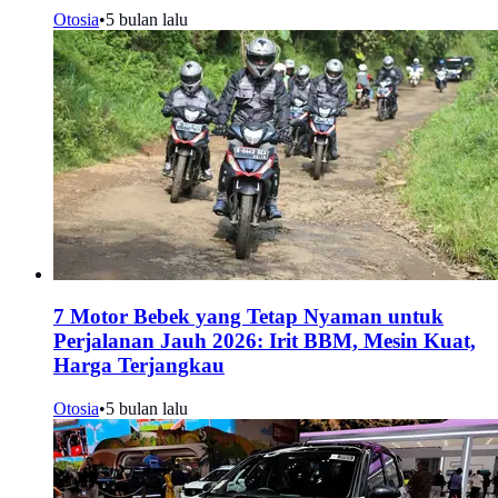
Otosia
•
5 bulan lalu
7 Motor Bebek yang Tetap Nyaman untuk
Perjalanan Jauh 2026: Irit BBM, Mesin Kuat,
Harga Terjangkau
Otosia
•
5 bulan lalu