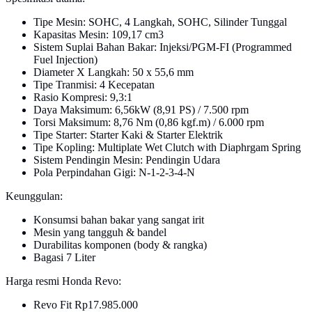
Tipe Mesin: SOHC, 4 Langkah, SOHC, Silinder Tunggal
Kapasitas Mesin: 109,17 cm3
Sistem Suplai Bahan Bakar: Injeksi/PGM-FI (Programmed
Fuel Injection)
Diameter X Langkah: 50 x 55,6 mm
Tipe Tranmisi: 4 Kecepatan
Rasio Kompresi: 9,3:1
Daya Maksimum: 6,56kW (8,91 PS) / 7.500 rpm
Torsi Maksimum: 8,76 Nm (0,86 kgf.m) / 6.000 rpm
Tipe Starter: Starter Kaki & Starter Elektrik
Tipe Kopling: Multiplate Wet Clutch with Diaphrgam Spring
Sistem Pendingin Mesin: Pendingin Udara
Pola Perpindahan Gigi: N-1-2-3-4-N
Keunggulan:
Konsumsi bahan bakar yang sangat irit
Mesin yang tangguh & bandel
Durabilitas komponen (body & rangka)
Bagasi 7 Liter
Harga resmi Honda Revo:
Revo Fit Rp17.985.000