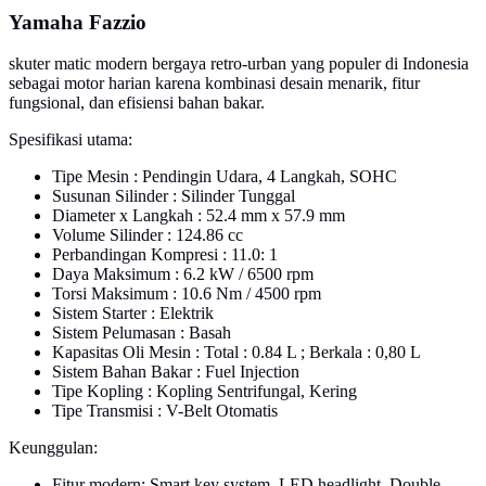
Yamaha Fazzio
skuter matic modern bergaya retro-urban yang populer di Indonesia
sebagai motor harian karena kombinasi desain menarik, fitur
fungsional, dan efisiensi bahan bakar.
Spesifikasi utama:
Tipe Mesin : Pendingin Udara, 4 Langkah, SOHC
Susunan Silinder : Silinder Tunggal
Diameter x Langkah : 52.4 mm x 57.9 mm
Volume Silinder : 124.86 cc
Perbandingan Kompresi : 11.0: 1
Daya Maksimum : 6.2 kW / 6500 rpm
Torsi Maksimum : 10.6 Nm / 4500 rpm
Sistem Starter : Elektrik
Sistem Pelumasan : Basah
Kapasitas Oli Mesin : Total : 0.84 L ; Berkala : 0,80 L
Sistem Bahan Bakar : Fuel Injection
Tipe Kopling : Kopling Sentrifungal, Kering
Tipe Transmisi : V-Belt Otomatis
Keunggulan:
Fitur modern: Smart key system, LED headlight, Double