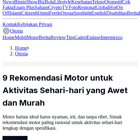
News
Bisnis
ShowBiz
Bola
Lifestyle
Kesehatan
Tekno
Otomotif
Cek
Fakta
Enam Plus
Saham
Crypto
TV
Foto
Regional
Global
Hot
On
Off
Islami
Citizen6
Opini
Feeds
Otosia
Spotlight
English
Disabilitas
Berita
Kontak
Kebijakan Privasi
Otosia
Home
Mobil
Motor
Berita
Review
Tips
Galeri
Etalase
Intermezzo
Home
Otosia
9 Rekomendasi Motor untuk
Aktivitas Sehari-hari yang Awet
dan Murah
Motor harian ideal harus nyaman, irit, dan tanpa ribet. Simak
rekomendasi motor paling rasional untuk aktivitas sehari-hari
lengkap dengan spesifikasi.