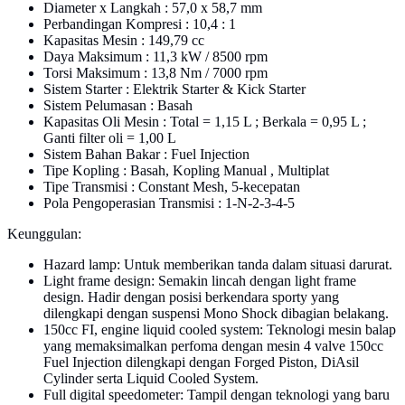
Diameter x Langkah : 57,0 x 58,7 mm
Perbandingan Kompresi : 10,4 : 1
Kapasitas Mesin : 149,79 cc
Daya Maksimum : 11,3 kW / 8500 rpm
Torsi Maksimum : 13,8 Nm / 7000 rpm
Sistem Starter : Elektrik Starter & Kick Starter
Sistem Pelumasan : Basah
Kapasitas Oli Mesin : Total = 1,15 L ; Berkala = 0,95 L ;
Ganti filter oli = 1,00 L
Sistem Bahan Bakar : Fuel Injection
Tipe Kopling : Basah, Kopling Manual , Multiplat
Tipe Transmisi : Constant Mesh, 5-kecepatan
Pola Pengoperasian Transmisi : 1-N-2-3-4-5
Keunggulan:
Hazard lamp: Untuk memberikan tanda dalam situasi darurat.
Light frame design: Semakin lincah dengan light frame
design. Hadir dengan posisi berkendara sporty yang
dilengkapi dengan suspensi Mono Shock dibagian belakang.
150cc FI, engine liquid cooled system: Teknologi mesin balap
yang memaksimalkan perfoma dengan mesin 4 valve 150cc
Fuel Injection dilengkapi dengan Forged Piston, DiAsil
Cylinder serta Liquid Cooled System.
Full digital speedometer: Tampil dengan teknologi yang baru