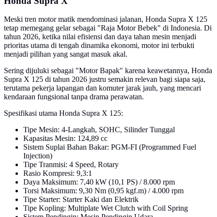
Honda Supra X
Meski tren motor matik mendominasi jalanan, Honda Supra X 125
tetap memegang gelar sebagai "Raja Motor Bebek" di Indonesia. Di
tahun 2026, ketika nilai efisiensi dan daya tahan mesin menjadi
prioritas utama di tengah dinamika ekonomi, motor ini terbukti
menjadi pilihan yang sangat masuk akal.
Sering dijuluki sebagai "Motor Bapak" karena keawetannya, Honda
Supra X 125 di tahun 2026 justru semakin relevan bagi siapa saja,
terutama pekerja lapangan dan komuter jarak jauh, yang mencari
kendaraan fungsional tanpa drama perawatan.
Spesifikasi utama Honda Supra X 125:
Tipe Mesin: 4-Langkah, SOHC, Silinder Tunggal
Kapasitas Mesin: 124,89 cc
Sistem Suplai Bahan Bakar: PGM-FI (Programmed Fuel
Injection)
Tipe Tranmisi: 4 Speed, Rotary
Rasio Kompresi: 9,3:1
Daya Maksimum: 7,40 kW (10,1 PS) / 8.000 rpm
Torsi Maksimum: 9,30 Nm (0,95 kgf.m) / 4.000 rpm
Tipe Starter: Starter Kaki dan Elektrik
Tipe Kopling: Multiplate Wet Clutch with Coil Spring
Sistem Pendingin: Mesin Pendingin Udara