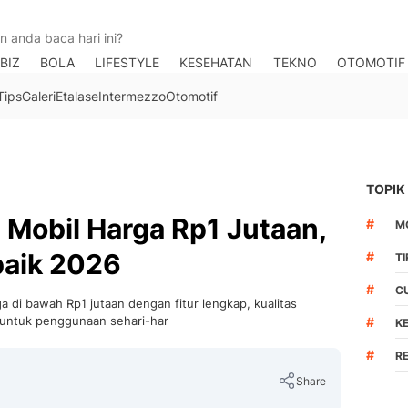
BIZ
BOLA
LIFESTYLE
KESEHATAN
TEKNO
OTOMOTIF
Tips
Galeri
Etalase
Intermezzo
Otomotif
TOPIK
 Mobil Harga Rp1 Jutaan,
#
M
aik 2026
#
T
#
C
di bawah Rp1 jutaan dengan fitur lengkap, kualitas
s untuk penggunaan sehari-har
#
K
#
R
Share