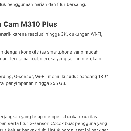
uk penggunaan harian dan fitur bersaing.
h Cam M310 Plus
enarik karena resolusi hingga 3K, dukungan Wi‑Fi,
nih dengan konektivitas smartphone yang mudah.
ibuan, terutama buat mereka yang sering merekam
ding, G‑sensor, Wi‑Fi, memiliki sudut pandang 139°,
ara, penyimpanan hingga 256 GB.
erjangkau yang tetap mempertahankan kualitas
ar, serta fitur G‑sensor. Cocok buat pengguna yang
s keluar banyak duit. Untuk harga, saat ini berkisar