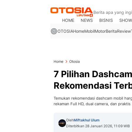
HOME
NEWS
BISNIS
SHOW
OTOSIA
Home
Mobil
Motor
Berita
Review
Home
Otosia
7 Pilihan Dashcam
Rekomendasi Terb
Temukan rekomendasi dashcam mobil harga 
rekaman Full HD, dual camera, dan prakti
Oleh
Miftakhul Ulum
Diterbitkan 28 Januari 2026, 11:09 WIB