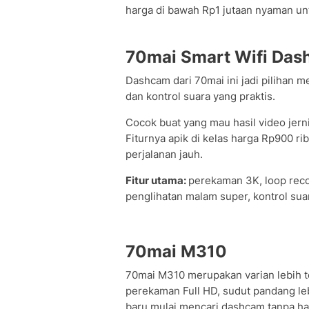
harga di bawah Rp1 jutaan nyaman unt
70mai Smart Wifi Das
Dashcam dari 70mai ini jadi pilihan m
dan kontrol suara yang praktis.
Cocok buat yang mau hasil video jer
Fiturnya apik di kelas harga Rp900 r
perjalanan jauh.
Fitur utama:
perekaman 3K, loop recor
penglihatan malam super, kontrol su
70mai M310
70mai M310 merupakan varian lebih t
perekaman Full HD, sudut pandang leb
baru mulai mencari dashcam tanpa haru