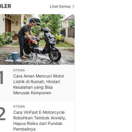
Inspiratif, Unik, Dan M
ULER
Lihat Semua
Hot
Hot Liputan6.com Menya
Dan Terbaru
On Off
On Off Liputan6: Sinop
& Berita Bisnis Digital
Islami
Berita & Kajian Islami
Hikmah - Liputan6
1
OTOSIA
Citizen6
Cara Aman Mencuci Motor
Berita Citizen6 - Medi
Listrik di Rumah, Hindari
Liputan6.com
Kesalahan yang Bisa
Opini
Merusak Komponen
Opini Liputan6: Analis
Pandang Dan Perspekti
2
OTOSIA
Feeds
Cara VinFast E-Motorcycle
Robohkan Tembok Anxiety,
Feeds Liputan6: Kumpul
Hapus Risiko dari Pundak
Terbaru Harian
Pembelinya