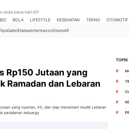
BIZ
BOLA
LIFESTYLE
KESEHATAN
TEKNO
OTOMOTIF
Tips
Galeri
Etalase
Intermezzo
Otomotif
TOPIK
as Rp150 Jutaan yang
#
M
k Ramadan dan Lebaran
#
T
#
C
#
K
utaan yang nyaman, irit, dan siap menemani mudik Lebaran
#
uk perjalanan keluarga
P