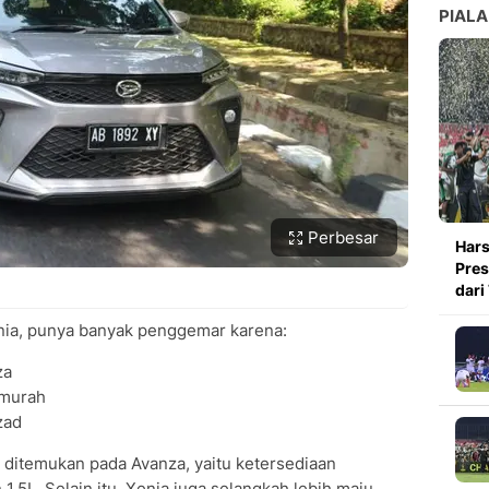
PIALA
Perbesar
Hars
Pres
dari
nia, punya banyak penggemar karena:
za
 murah
zad
 ditemukan pada Avanza, yaitu ketersediaan
1.5L. Selain itu, Xenia juga selangkah lebih maju