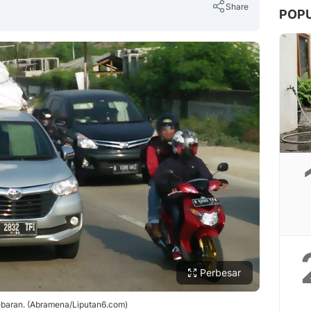
Share
POP
Copy Link
Perbesar
lebaran. (Abramena/Liputan6.com)