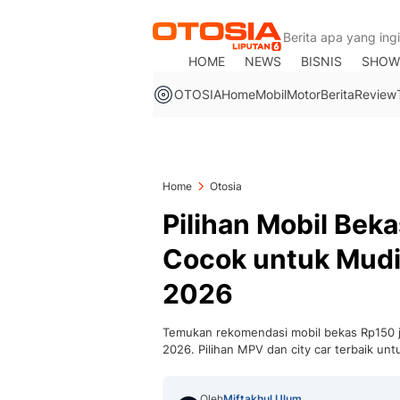
HOME
NEWS
BISNIS
SHOW
OTOSIA
Home
Mobil
Motor
Berita
Review
Home
Otosia
Pilihan Mobil Bek
Cocok untuk Mudi
2026
Temukan rekomendasi mobil bekas Rp150 j
2026. Pilihan MPV dan city car terbaik unt
Oleh
Miftakhul Ulum