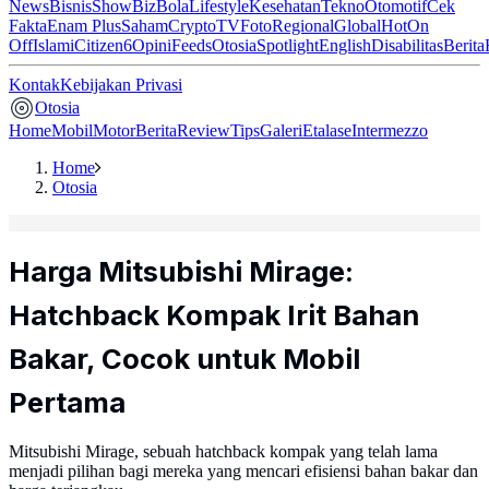
News
Bisnis
ShowBiz
Bola
Lifestyle
Kesehatan
Tekno
Otomotif
Cek
Fakta
Enam Plus
Saham
Crypto
TV
Foto
Regional
Global
Hot
On
Off
Islami
Citizen6
Opini
Feeds
Otosia
Spotlight
English
Disabilitas
Berita
Kontak
Kebijakan Privasi
Otosia
Home
Mobil
Motor
Berita
Review
Tips
Galeri
Etalase
Intermezzo
Home
Otosia
Harga Mitsubishi Mirage:
Hatchback Kompak Irit Bahan
Bakar, Cocok untuk Mobil
Pertama
Mitsubishi Mirage, sebuah hatchback kompak yang telah lama
menjadi pilihan bagi mereka yang mencari efisiensi bahan bakar dan