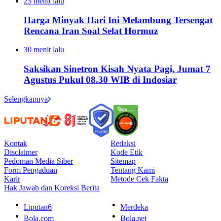
25 menit lalu
Harga Minyak Hari Ini Melambung Tersengat
Rencana Iran Soal Selat Hormuz
30 menit lalu
Saksikan Sinetron Kisah Nyata Pagi, Jumat 7
Agustus Pukul 08.30 WIB di Indosiar
Selengkapnya
Kontak
Redaksi
Disclaimer
Kode Etik
Pedoman Media Siber
Sitemap
Form Pengaduan
Tentang Kami
Karir
Metode Cek Fakta
Hak Jawab dan Koreksi Berita
Liputan6
Merdeka
Bola.com
Bola.net