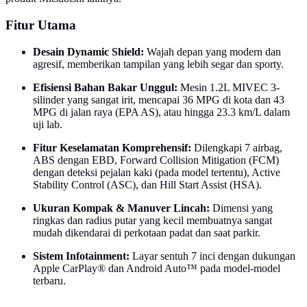
Fitur Utama
Desain Dynamic Shield:
Wajah depan yang modern dan
agresif, memberikan tampilan yang lebih segar dan sporty.
Efisiensi Bahan Bakar Unggul:
Mesin 1.2L MIVEC 3-
silinder yang sangat irit, mencapai 36 MPG di kota dan 43
MPG di jalan raya (EPA AS), atau hingga 23.3 km/L dalam
uji lab.
Fitur Keselamatan Komprehensif:
Dilengkapi 7 airbag,
ABS dengan EBD, Forward Collision Mitigation (FCM)
dengan deteksi pejalan kaki (pada model tertentu), Active
Stability Control (ASC), dan Hill Start Assist (HSA).
Ukuran Kompak & Manuver Lincah:
Dimensi yang
ringkas dan radius putar yang kecil membuatnya sangat
mudah dikendarai di perkotaan padat dan saat parkir.
Sistem Infotainment:
Layar sentuh 7 inci dengan dukungan
Apple CarPlay® dan Android Auto™ pada model-model
terbaru.