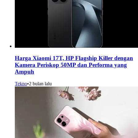
Harga Xiaomi 17T, HP Flagship Killer dengan
Kamera Periskop 50MP dan Performa yang
Ampuh
Tekno
•
2 bulan lalu