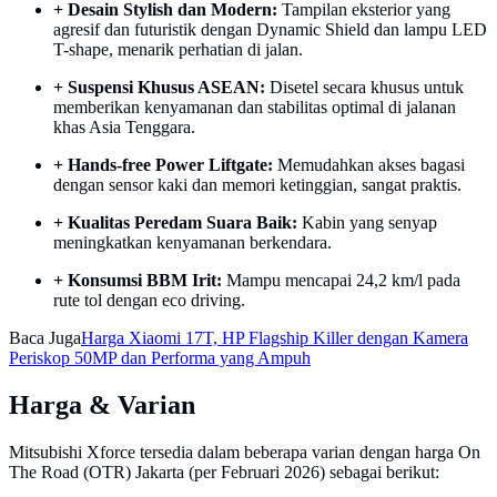
+ Desain Stylish dan Modern:
Tampilan eksterior yang
agresif dan futuristik dengan Dynamic Shield dan lampu LED
T-shape, menarik perhatian di jalan.
+ Suspensi Khusus ASEAN:
Disetel secara khusus untuk
memberikan kenyamanan dan stabilitas optimal di jalanan
khas Asia Tenggara.
+ Hands-free Power Liftgate:
Memudahkan akses bagasi
dengan sensor kaki dan memori ketinggian, sangat praktis.
+ Kualitas Peredam Suara Baik:
Kabin yang senyap
meningkatkan kenyamanan berkendara.
+ Konsumsi BBM Irit:
Mampu mencapai 24,2 km/l pada
rute tol dengan eco driving.
Baca Juga
Harga Xiaomi 17T, HP Flagship Killer dengan Kamera
Periskop 50MP dan Performa yang Ampuh
Harga & Varian
Mitsubishi Xforce tersedia dalam beberapa varian dengan harga On
The Road (OTR) Jakarta (per Februari 2026) sebagai berikut: