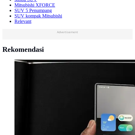
Mitsubishi XFORCE
SUV 5 Penumpang
SUV kompak Mitsubishi
Relevant
Advertisement
Rekomendasi