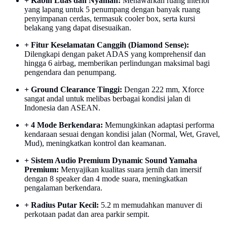
+ Kabin Luas dan Nyaman:
Menawarkan ruang interior
yang lapang untuk 5 penumpang dengan banyak ruang
penyimpanan cerdas, termasuk cooler box, serta kursi
belakang yang dapat disesuaikan.
+ Fitur Keselamatan Canggih (Diamond Sense):
Dilengkapi dengan paket ADAS yang komprehensif dan
hingga 6 airbag, memberikan perlindungan maksimal bagi
pengendara dan penumpang.
+ Ground Clearance Tinggi:
Dengan 222 mm, Xforce
sangat andal untuk melibas berbagai kondisi jalan di
Indonesia dan ASEAN.
+ 4 Mode Berkendara:
Memungkinkan adaptasi performa
kendaraan sesuai dengan kondisi jalan (Normal, Wet, Gravel,
Mud), meningkatkan kontrol dan keamanan.
+ Sistem Audio Premium Dynamic Sound Yamaha
Premium:
Menyajikan kualitas suara jernih dan imersif
dengan 8 speaker dan 4 mode suara, meningkatkan
pengalaman berkendara.
+ Radius Putar Kecil:
5.2 m memudahkan manuver di
perkotaan padat dan area parkir sempit.