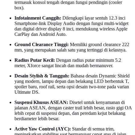
termasuk konsol tengah dengan fungsi pendingin (cooler
box).
Infotainment Canggih:
Dilengkapi layar sentuh 12.3 inci
Smartphone-link Display Audio dengan fungsi multi-widget
dan digital driver display 8 inci, mendukung wireless Apple
CarPlay dan Android Auto.
Ground Clearance Tinggi:
Memiliki ground clearance 222
mm, yang merupakan salah satu yang tertinggi di kelasnya.
Radius Putar Kecil:
Dengan radius putar minimum 5.2
meter, Xforce sangat lincah dan mudah bermanuver.
Desain Stylish & Tangguh:
Bahasa desain Dynamic Shield
yang modern, lampu depan dan belakang LED berbentuk T,
spoiler baru, roof rail, serta opsi desain two-tone pada varian
Ultimate DS.
Suspensi Khusus ASEAN:
Disetel untuk kenyamanan di
jalanan ASEAN, dengan caster trail lebih besar, rasio gigi OA
lebih cepat di suspensi depan, dan peredam kejut belakang
berdiameter lebih besar.
Active Yaw Control (AYC):
Standar di semua trim,
meningkatkan stabilitas saat bermanuver cepat atau di jalan