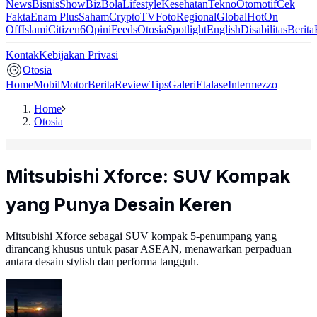
News
Bisnis
ShowBiz
Bola
Lifestyle
Kesehatan
Tekno
Otomotif
Cek
Fakta
Enam Plus
Saham
Crypto
TV
Foto
Regional
Global
Hot
On
Off
Islami
Citizen6
Opini
Feeds
Otosia
Spotlight
English
Disabilitas
Berita
Kontak
Kebijakan Privasi
Otosia
Home
Mobil
Motor
Berita
Review
Tips
Galeri
Etalase
Intermezzo
Home
Otosia
Mitsubishi Xforce: SUV Kompak
yang Punya Desain Keren
Mitsubishi Xforce sebagai SUV kompak 5-penumpang yang
dirancang khusus untuk pasar ASEAN, menawarkan perpaduan
antara desain stylish dan performa tangguh.