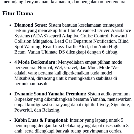
menunjang kenyamanan, keamanan, dan pengalaman berkendara.
Fitur Utama
Diamond Sense:
Sistem bantuan keselamatan terintegrasi
terkini yang mencakup fitur-fitur Advanced Driver-Assistance
Systems (ADAS) seperti Adaptive Cruise Control, Forward
Collision Mitigation, Lead Car Departure Notification, Blind
Spot Warning, Rear Cross Traffic Alert, dan Auto High
Beam. Varian Ultimate DS dilengkapi dengan 6 airbag.
4 Mode Berkendara:
Menyediakan empat pilihan mode
berkendara: Normal, Wet, Gravel, dan Mud. Mode 'Wet'
adalah yang pertama kali diperkenalkan pada model
Mitsubishi, dirancang untuk meningkatkan stabilitas di
permukaan basah.
Dynamic Sound Yamaha Premium:
Sistem audio premium
8-speaker yang dikembangkan bersama Yamaha, menawarkan
empat konfigurasi suara yang dapat dipilih: Lively, Signature,
Powerful, dan Relaxing.
Kabin Luas & Fungsional:
Interior yang lapang untuk 5
penumpang dengan kursi belakang yang dapat disesuaikan 8
arah, serta dilengkapi banyak ruang penyimpanan cerdas,