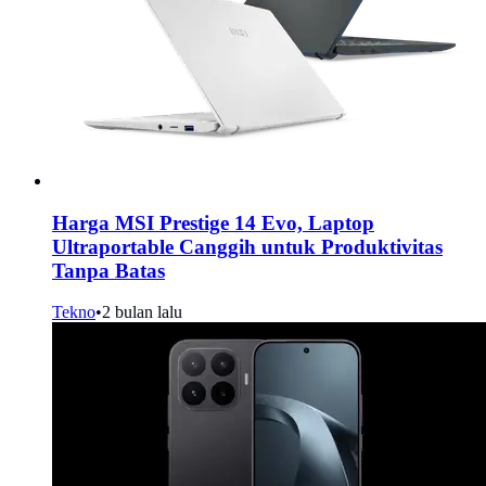
Harga MSI Prestige 14 Evo, Laptop
Ultraportable Canggih untuk Produktivitas
Tanpa Batas
Tekno
•
2 bulan lalu