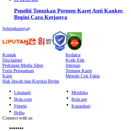
Peneliti Temukan Permen Karet Anti Kanker,
Begini Cara Kerjanya
Selengkapnya
Kontak
Redaksi
Disclaimer
Kode Etik
Pedoman Media Siber
Sitemap
Form Pengaduan
Tentang Kami
Karir
Metode Cek Fakta
Hak Jawab dan Koreksi Berita
Liputan6
Merdeka
Bola.com
Bola.net
Fimela
Kapanlagi
Brilio
Connect with us