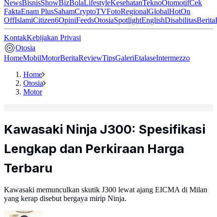
News
Bisnis
ShowBiz
Bola
Lifestyle
Kesehatan
Tekno
Otomotif
Cek
Fakta
Enam Plus
Saham
Crypto
TV
Foto
Regional
Global
Hot
On
Off
Islami
Citizen6
Opini
Feeds
Otosia
Spotlight
English
Disabilitas
Berita
Kontak
Kebijakan Privasi
Otosia
Home
Mobil
Motor
Berita
Review
Tips
Galeri
Etalase
Intermezzo
Home
Otosia
Motor
Kawasaki Ninja J300: Spesifikasi
Lengkap dan Perkiraan Harga
Terbaru
Kawasaki memunculkan skutik J300 lewat ajang EICMA di Milan
yang kerap disebut bergaya mirip Ninja.