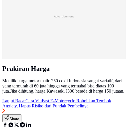
Advertisement
Prakiran Harga
Menilik harga motor matic 250 cc di Indonesia sangat variatif, dari
yang termurah di 60 juta hingga yang termahal bisa diatas 100
juta.Jika dihitung, harga Kawasaki J300 berada di harga 150 jutaan.
Lanjut Baca:
Cara VinFast E-Motorcycle Robohkan Tembok
Anxiety, Hapus Risiko dari Pundak Pembelinya
Share