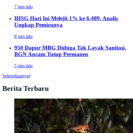
7 jam lalu
IHSG Hari Ini Melejit 1% ke 6.409, Analis
Ungkap Pemicunya
8 jam lalu
950 Dapur MBG Diduga Tak Layak Sanitasi,
BGN Ancam Tutup Permanen
5 jam lalu
Selengkapnya
Berita Terbaru