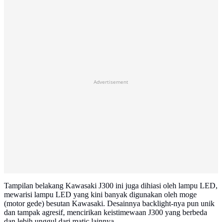
Advertisement
Tampilan belakang Kawasaki J300 ini juga dihiasi oleh lampu LED,
mewarisi lampu LED yang kini banyak digunakan oleh moge
(motor gede) besutan Kawasaki. Desainnya backlight-nya pun unik
dan tampak agresif, mencirikan keistimewaan J300 yang berbeda
dan lebih unggul dari matic lainnya.