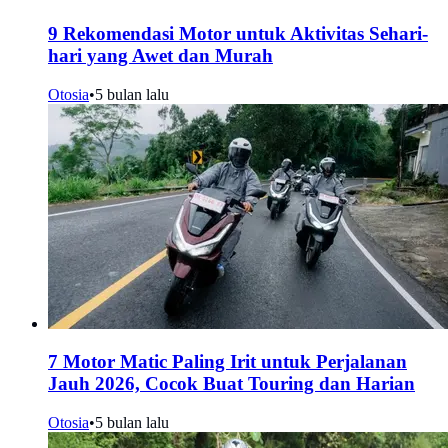
9 Rekomendasi Motor untuk Aktivitas Sehari-
hari yang Awet dan Murah
Otosia
•
5 bulan lalu
7 Motor Matic Paling Irit untuk Perjalanan
Jauh 2026, Cocok Buat Touring dan Harian
Otosia
•
5 bulan lalu