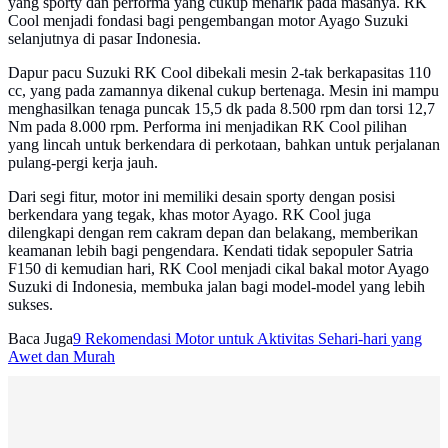
yang sporty dan performa yang cukup menarik pada masanya. RK
Cool menjadi fondasi bagi pengembangan motor Ayago Suzuki
selanjutnya di pasar Indonesia.
Dapur pacu Suzuki RK Cool dibekali mesin 2-tak berkapasitas 110
cc, yang pada zamannya dikenal cukup bertenaga. Mesin ini mampu
menghasilkan tenaga puncak 15,5 dk pada 8.500 rpm dan torsi 12,7
Nm pada 8.000 rpm. Performa ini menjadikan RK Cool pilihan
yang lincah untuk berkendara di perkotaan, bahkan untuk perjalanan
pulang-pergi kerja jauh.
Dari segi fitur, motor ini memiliki desain sporty dengan posisi
berkendara yang tegak, khas motor Ayago. RK Cool juga
dilengkapi dengan rem cakram depan dan belakang, memberikan
keamanan lebih bagi pengendara. Kendati tidak sepopuler Satria
F150 di kemudian hari, RK Cool menjadi cikal bakal motor Ayago
Suzuki di Indonesia, membuka jalan bagi model-model yang lebih
sukses.
Baca Juga
9 Rekomendasi Motor untuk Aktivitas Sehari-hari yang
Awet dan Murah