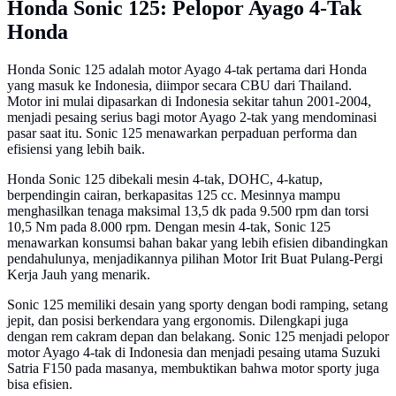
Honda Sonic 125: Pelopor Ayago 4-Tak
Honda
Honda Sonic 125 adalah motor Ayago 4-tak pertama dari Honda
yang masuk ke Indonesia, diimpor secara CBU dari Thailand.
Motor ini mulai dipasarkan di Indonesia sekitar tahun 2001-2004,
menjadi pesaing serius bagi motor Ayago 2-tak yang mendominasi
pasar saat itu. Sonic 125 menawarkan perpaduan performa dan
efisiensi yang lebih baik.
Honda Sonic 125 dibekali mesin 4-tak, DOHC, 4-katup,
berpendingin cairan, berkapasitas 125 cc. Mesinnya mampu
menghasilkan tenaga maksimal 13,5 dk pada 9.500 rpm dan torsi
10,5 Nm pada 8.000 rpm. Dengan mesin 4-tak, Sonic 125
menawarkan konsumsi bahan bakar yang lebih efisien dibandingkan
pendahulunya, menjadikannya pilihan Motor Irit Buat Pulang-Pergi
Kerja Jauh yang menarik.
Sonic 125 memiliki desain yang sporty dengan bodi ramping, setang
jepit, dan posisi berkendara yang ergonomis. Dilengkapi juga
dengan rem cakram depan dan belakang. Sonic 125 menjadi pelopor
motor Ayago 4-tak di Indonesia dan menjadi pesaing utama Suzuki
Satria F150 pada masanya, membuktikan bahwa motor sporty juga
bisa efisien.