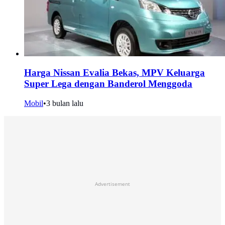
Harga Nissan Evalia Bekas, MPV Keluarga
Super Lega dengan Banderol Menggoda
Mobil
•
3 bulan lalu
Advertisement