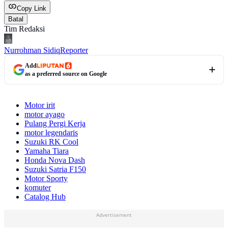
Copy Link
Batal
Tim Redaksi
Nurrohman Sidiq
Reporter
Add
as a preferred source on Google
Motor irit
motor ayago
Pulang Pergi Kerja
motor legendaris
Suzuki RK Cool
Yamaha Tiara
Honda Nova Dash
Suzuki Satria F150
Motor Sporty
komuter
Catalog Hub
Advertisement