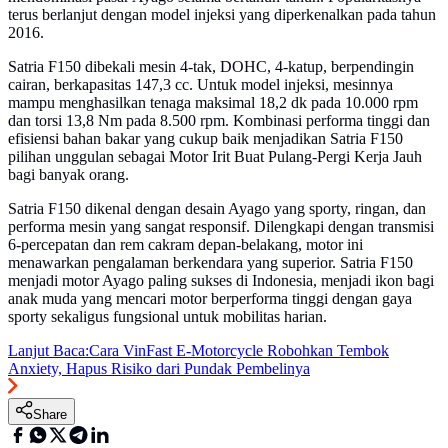
terus berlanjut dengan model injeksi yang diperkenalkan pada tahun
2016.
Satria F150 dibekali mesin 4-tak, DOHC, 4-katup, berpendingin
cairan, berkapasitas 147,3 cc. Untuk model injeksi, mesinnya
mampu menghasilkan tenaga maksimal 18,2 dk pada 10.000 rpm
dan torsi 13,8 Nm pada 8.500 rpm. Kombinasi performa tinggi dan
efisiensi bahan bakar yang cukup baik menjadikan Satria F150
pilihan unggulan sebagai Motor Irit Buat Pulang-Pergi Kerja Jauh
bagi banyak orang.
Satria F150 dikenal dengan desain Ayago yang sporty, ringan, dan
performa mesin yang sangat responsif. Dilengkapi dengan transmisi
6-percepatan dan rem cakram depan-belakang, motor ini
menawarkan pengalaman berkendara yang superior. Satria F150
menjadi motor Ayago paling sukses di Indonesia, menjadi ikon bagi
anak muda yang mencari motor berperforma tinggi dengan gaya
sporty sekaligus fungsional untuk mobilitas harian.
Lanjut Baca:
Cara VinFast E-Motorcycle Robohkan Tembok
Anxiety, Hapus Risiko dari Pundak Pembelinya
Share