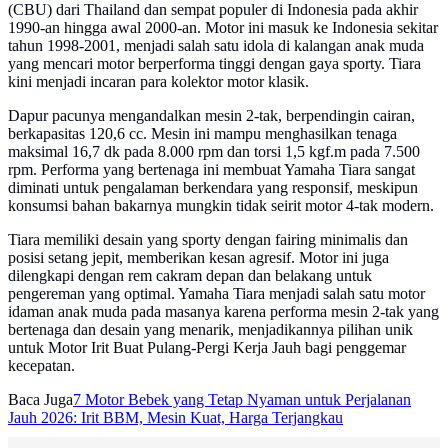
(CBU) dari Thailand dan sempat populer di Indonesia pada akhir
1990-an hingga awal 2000-an. Motor ini masuk ke Indonesia sekitar
tahun 1998-2001, menjadi salah satu idola di kalangan anak muda
yang mencari motor berperforma tinggi dengan gaya sporty. Tiara
kini menjadi incaran para kolektor motor klasik.
Dapur pacunya mengandalkan mesin 2-tak, berpendingin cairan,
berkapasitas 120,6 cc. Mesin ini mampu menghasilkan tenaga
maksimal 16,7 dk pada 8.000 rpm dan torsi 1,5 kgf.m pada 7.500
rpm. Performa yang bertenaga ini membuat Yamaha Tiara sangat
diminati untuk pengalaman berkendara yang responsif, meskipun
konsumsi bahan bakarnya mungkin tidak seirit motor 4-tak modern.
Tiara memiliki desain yang sporty dengan fairing minimalis dan
posisi setang jepit, memberikan kesan agresif. Motor ini juga
dilengkapi dengan rem cakram depan dan belakang untuk
pengereman yang optimal. Yamaha Tiara menjadi salah satu motor
idaman anak muda pada masanya karena performa mesin 2-tak yang
bertenaga dan desain yang menarik, menjadikannya pilihan unik
untuk Motor Irit Buat Pulang-Pergi Kerja Jauh bagi penggemar
kecepatan.
Baca Juga
7 Motor Bebek yang Tetap Nyaman untuk Perjalanan
Jauh 2026: Irit BBM, Mesin Kuat, Harga Terjangkau