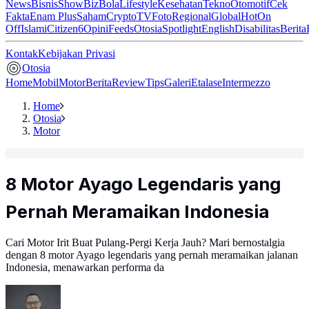
News
Bisnis
ShowBiz
Bola
Lifestyle
Kesehatan
Tekno
Otomotif
Cek
Fakta
Enam Plus
Saham
Crypto
TV
Foto
Regional
Global
Hot
On
Off
Islami
Citizen6
Opini
Feeds
Otosia
Spotlight
English
Disabilitas
Berita
Kontak
Kebijakan Privasi
Otosia
Home
Mobil
Motor
Berita
Review
Tips
Galeri
Etalase
Intermezzo
Home
Otosia
Motor
8 Motor Ayago Legendaris yang
Pernah Meramaikan Indonesia
Cari Motor Irit Buat Pulang-Pergi Kerja Jauh? Mari bernostalgia
dengan 8 motor Ayago legendaris yang pernah meramaikan jalanan
Indonesia, menawarkan performa da