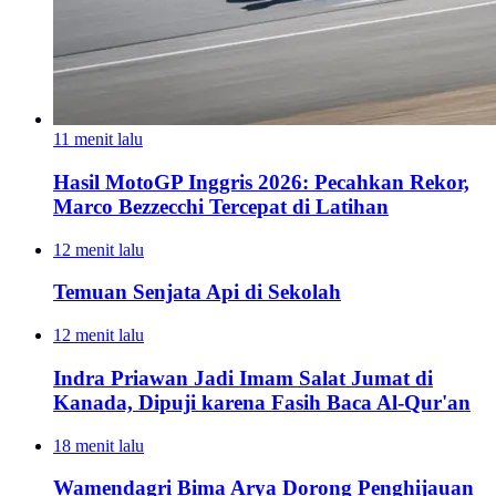
11 menit lalu
Hasil MotoGP Inggris 2026: Pecahkan Rekor,
Marco Bezzecchi Tercepat di Latihan
12 menit lalu
Temuan Senjata Api di Sekolah
12 menit lalu
Indra Priawan Jadi Imam Salat Jumat di
Kanada, Dipuji karena Fasih Baca Al-Qur'an
18 menit lalu
Wamendagri Bima Arya Dorong Penghijauan