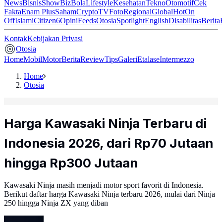
News
Bisnis
ShowBiz
Bola
Lifestyle
Kesehatan
Tekno
Otomotif
Cek
Fakta
Enam Plus
Saham
Crypto
TV
Foto
Regional
Global
Hot
On
Off
Islami
Citizen6
Opini
Feeds
Otosia
Spotlight
English
Disabilitas
Berita
Kontak
Kebijakan Privasi
Otosia
Home
Mobil
Motor
Berita
Review
Tips
Galeri
Etalase
Intermezzo
Home
Otosia
Harga Kawasaki Ninja Terbaru di
Indonesia 2026, dari Rp70 Jutaan
hingga Rp300 Jutaan
Kawasaki Ninja masih menjadi motor sport favorit di Indonesia.
Berikut daftar harga Kawasaki Ninja terbaru 2026, mulai dari Ninja
250 hingga Ninja ZX yang diban