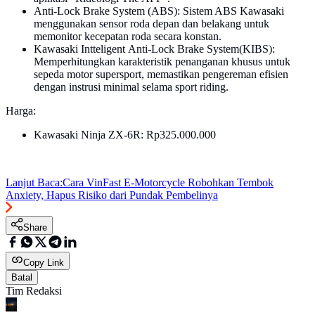
Anti-Lock Brake System (ABS): Sistem ABS Kawasaki
menggunakan sensor roda depan dan belakang untuk
memonitor kecepatan roda secara konstan.
Kawasaki Intteligent Anti-Lock Brake System(KIBS):
Memperhitungkan karakteristik penanganan khusus untuk
sepeda motor supersport, memastikan pengereman efisien
dengan instrusi minimal selama sport riding.
Harga:
Kawasaki Ninja ZX-6R: Rp325.000.000
Lanjut Baca:
Cara VinFast E-Motorcycle Robohkan Tembok
Anxiety, Hapus Risiko dari Pundak Pembelinya
Share
Copy Link
Batal
Tim Redaksi