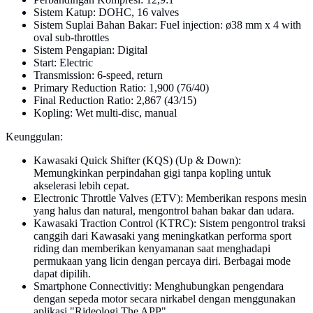
Sistem Katup: DOHC, 16 valves
Sistem Suplai Bahan Bakar: Fuel injection: ø38 mm x 4 with
oval sub-throttles
Sistem Pengapian: Digital
Start: Electric
Transmission: 6-speed, return
Primary Reduction Ratio: 1,900 (76/40)
Final Reduction Ratio: 2,867 (43/15)
Kopling: Wet multi-disc, manual
Keunggulan:
Kawasaki Quick Shifter (KQS) (Up & Down):
Memungkinkan perpindahan gigi tanpa kopling untuk
akselerasi lebih cepat.
Electronic Throttle Valves (ETV): Memberikan respons mesin
yang halus dan natural, mengontrol bahan bakar dan udara.
Kawasaki Traction Control (KTRC): Sistem pengontrol traksi
canggih dari Kawasaki yang meningkatkan performa sport
riding dan memberikan kenyamanan saat menghadapi
permukaan yang licin dengan percaya diri. Berbagai mode
dapat dipilih.
Smartphone Connectivitiy: Menghubungkan pengendara
dengan sepeda motor secara nirkabel dengan menggunakan
aplikasi "Rideologi The APP".