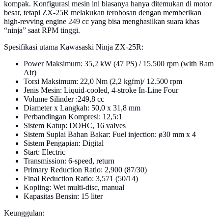
kompak. Konfigurasi mesin ini biasanya hanya ditemukan di motor
besar, tetapi ZX-25R melakukan terobosan dengan memberikan
high-revving engine 249 cc yang bisa menghasilkan suara khas
“ninja” saat RPM tinggi.
Spesifikasi utama Kawasaski Ninja ZX-25R:
Power Maksimum: 35,2 kW (47 PS) / 15.500 rpm (with Ram
Air)
Torsi Maksimum: 22,0 Nm (2,2 kgfm)/ 12.500 rpm
Jenis Mesin: Liquid-cooled, 4-stroke In-Line Four
Volume Silinder :249,8 cc
Diameter x Langkah: 50,0 x 31,8 mm
Perbandingan Kompresi: 12,5:1
Sistem Katup: DOHC, 16 valves
Sistem Suplai Bahan Bakar: Fuel injection: ø30 mm x 4
Sistem Pengapian: Digital
Start: Electric
Transmission: 6-speed, return
Primary Reduction Ratio: 2,900 (87/30)
Final Reduction Ratio: 3,571 (50/14)
Kopling: Wet multi-disc, manual
Kapasitas Bensin: 15 liter
Keunggulan: