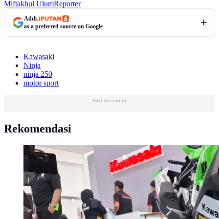
Miftakhul Ulum
Reporter
Add
as a preferred source on Google
Kawasaki
Ninja
ninja 250
motor sport
Advertisement
Rekomendasi