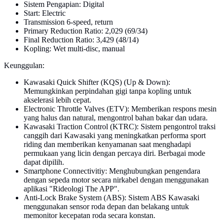
Sistem Pengapian: Digital
Start: Electric
Transmission 6-speed, return
Primary Reduction Ratio: 2,029 (69/34)
Final Reduction Ratio: 3,429 (48/14)
Kopling: Wet multi-disc, manual
Keunggulan:
Kawasaki Quick Shifter (KQS) (Up & Down):
Memungkinkan perpindahan gigi tanpa kopling untuk
akselerasi lebih cepat.
Electronic Throttle Valves (ETV): Memberikan respons mesin
yang halus dan natural, mengontrol bahan bakar dan udara.
Kawasaki Traction Control (KTRC): Sistem pengontrol traksi
canggih dari Kawasaki yang meningkatkan performa sport
riding dan memberikan kenyamanan saat menghadapi
permukaan yang licin dengan percaya diri. Berbagai mode
dapat dipilih.
Smartphone Connectivitiy: Menghubungkan pengendara
dengan sepeda motor secara nirkabel dengan menggunakan
aplikasi "Rideologi The APP".
Anti-Lock Brake System (ABS): Sistem ABS Kawasaki
menggunakan sensor roda depan dan belakang untuk
memonitor kecepatan roda secara konstan.