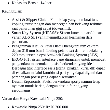
Kapasitas Bensin: 14 liter
Keunggulan:
Assist & Slipper Clutch: Fitur balap yang membuat tuas
kopling terasa ringan dan mencegah ban belakang terkunci
saat penurunan gigi cepat (downshift).
Smart Key System (KIPASS): Sistem kunci pintar (khusus
varian ABS SE) yang meningkatkan keamanan dari
pencurian.
Pengereman ABS & Petal Disc: Dilengkapi rem cakram
depan 310 mm (semi-floating petal disc) dan rem belakang
220 mm, tersedia opsi Anti-lock Braking System (ABS).
ERGO-FIT: sistem interface yang dirancang untuk membuat
pengendara menemukan posisi berkendara yang ideal.
Berbagai titik interface sasis (stang, pijakan, kursi, dll) dapat
disesuaikan melalui kombinasi part yang dapat diganti dan
part dengan posisi yang dapat disesuaikan.
Desain Ergonomis: Posisi berkendara sporty namun tetap
nyaman untuk harian, dengan desain fairing yang
aerodinamis.
Varian dan Harga Kawasaki Ninja 250:
Kawasaki Ninja 250: Rp70.200.000