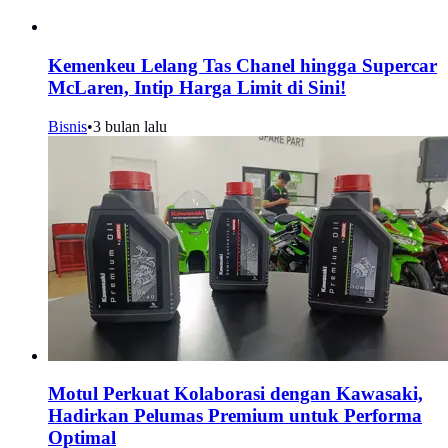
Kemenkeu Lelang Tas Chanel hingga Supercar
McLaren, Intip Harga Limit di Sini!
Bisnis
•
3 bulan lalu
Motul Perkuat Kolaborasi dengan Kawasaki,
Hadirkan Pelumas Premium untuk Performa
Optimal