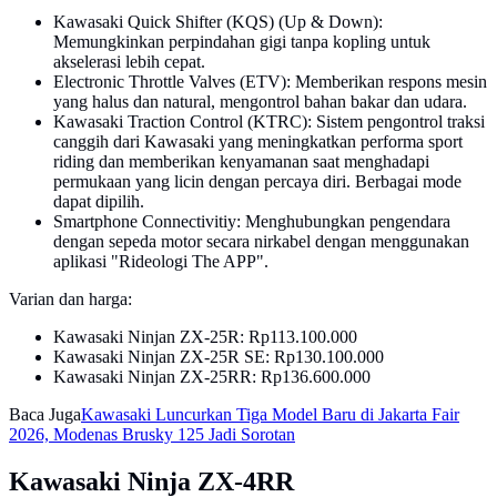
Kawasaki Quick Shifter (KQS) (Up & Down):
Memungkinkan perpindahan gigi tanpa kopling untuk
akselerasi lebih cepat.
Electronic Throttle Valves (ETV): Memberikan respons mesin
yang halus dan natural, mengontrol bahan bakar dan udara.
Kawasaki Traction Control (KTRC): Sistem pengontrol traksi
canggih dari Kawasaki yang meningkatkan performa sport
riding dan memberikan kenyamanan saat menghadapi
permukaan yang licin dengan percaya diri. Berbagai mode
dapat dipilih.
Smartphone Connectivitiy: Menghubungkan pengendara
dengan sepeda motor secara nirkabel dengan menggunakan
aplikasi "Rideologi The APP".
Varian dan harga:
Kawasaki Ninjan ZX-25R: Rp113.100.000
Kawasaki Ninjan ZX-25R SE: Rp130.100.000
Kawasaki Ninjan ZX-25RR: Rp136.600.000
Baca Juga
Kawasaki Luncurkan Tiga Model Baru di Jakarta Fair
2026, Modenas Brusky 125 Jadi Sorotan
Kawasaki Ninja ZX-4RR