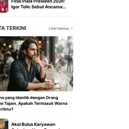
Final Piala Presiden 2026:
Igor Tolic Sebut Ancama…
TA TERKINI
Lihat Semua
a yang Identik dengan Orang
isi Tajam, Apakah Termasuk Warna
oritmu?
Akal Bulus Karyawan