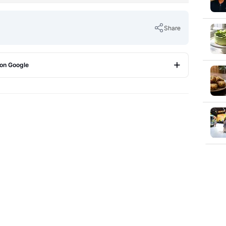
Share
 on Google
Copy Link