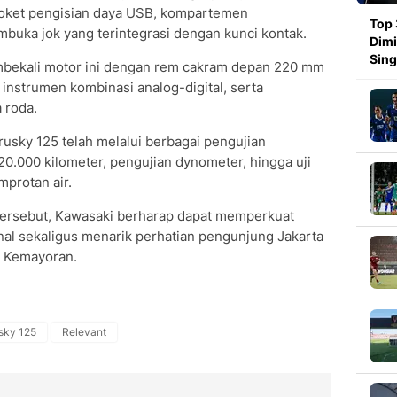
, soket pengisian daya USB, kompartemen
Top 
buka jok yang terintegrasi dengan kunci kontak.
Dimi
Sin
mbekali motor ini dengan rem cakram depan 220 mm
 instrumen kombinasi analog-digital, serta
 roda.
sky 125 telah melalui berbagai pengujian
h 20.000 kilometer, pengujian dynometer, hingga uji
mprotan air.
 tersebut, Kawasaki berharap dapat memperkuat
onal sekaligus menarik perhatian pengunjung Jakarta
o Kemayoran.
sky 125
Relevant