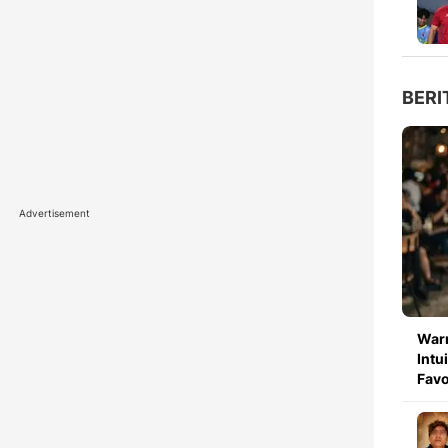
BERI
Advertisement
Warn
Intu
Fav