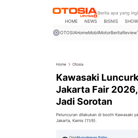
HOME
NEWS
BISNIS
SHOW
OTOSIA
Home
Mobil
Motor
Berita
Review
Home
Otosia
Kawasaki Luncurk
Jakarta Fair 2026
Jadi Sorotan
Peluncuran dilakukan di booth Kawasaki y
Jakarta, Kamis (11/6).
Oleh
Nurrohman Sidiq