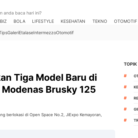
BIZ
BOLA
LIFESTYLE
KESEHATAN
TEKNO
OTOMOTIF
Tips
Galeri
Etalase
Intermezzo
Otomotif
TOPIK
an Tiga Model Baru di
#
O
, Modenas Brusky 125
#
K
#
R
#
GI
ang berlokasi di Open Space No.2, JiExpo Kemayoran,
#
T