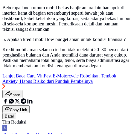
Beberapa tanda umum mobil bekas banjir antara lain bau apek di
interior, karat di bagian tersembunyi seperti bawah jok atau
dashboard, kabel kelistrikan yang korosi, serta adanya bekas lumpur
di sela-sela komponen mesin. Pemeriksaan detail dan bantuan
teknisi sangat disarankan.
5. Apakah kredit mobil low budget aman untuk kondisi finansial?
Kredit mobil aman selama cicilan tidak melebihi 20–30 persen dari
penghasilan bulanan dan Anda memiliki dana darurat yang cukup.
Pastikan memahami total bunga, tenor, serta biaya administrasi agar
tidak memberatkan kondisi keuangan di masa depan.
Lanjut Baca:
Cara VinFast E-Motorcycle Robohkan Tembok
Anxiety, Hapus Risiko dari Pundak Pembelinya
Share
Copy Link
Batal
Tim Redaksi