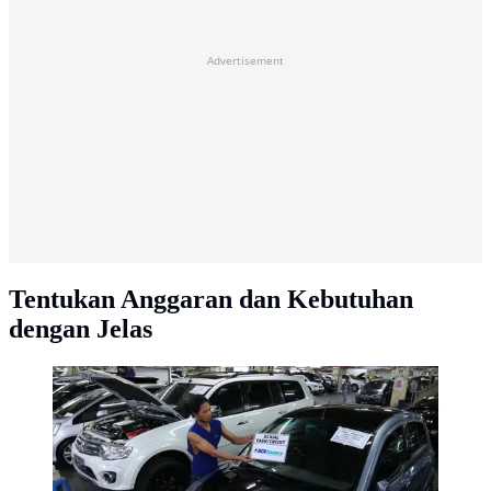
Advertisement
Tentukan Anggaran dan Kebutuhan
dengan Jelas
Penjual mobil bekas saat menawarkan dagangannya di
kawasan WTC Mangga Dua, Jakarta, Jumat (10/6). Hal
ini dikarenakan banyaknya dealer mobil baru yang
menurunkan harga dan menggelar diskon besar-
besaran. (Liputan6.com/Angga Yuniar)