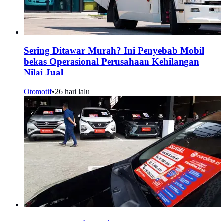
Sering Ditawar Murah? Ini Penyebab Mobil
bekas Operasional Perusahaan Kehilangan
Nilai Jual
Otomotif
•
26 hari lalu