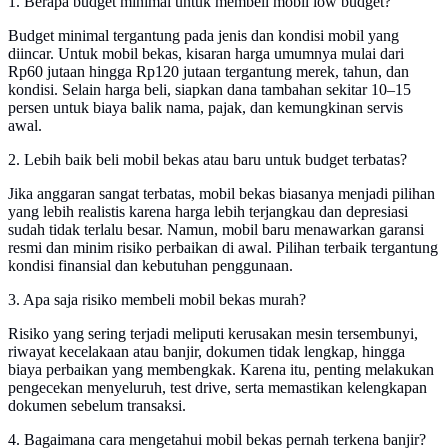
1. Berapa budget minimal untuk membeli mobil low budget?
Budget minimal tergantung pada jenis dan kondisi mobil yang
diincar. Untuk mobil bekas, kisaran harga umumnya mulai dari
Rp60 jutaan hingga Rp120 jutaan tergantung merek, tahun, dan
kondisi. Selain harga beli, siapkan dana tambahan sekitar 10–15
persen untuk biaya balik nama, pajak, dan kemungkinan servis
awal.
2. Lebih baik beli mobil bekas atau baru untuk budget terbatas?
Jika anggaran sangat terbatas, mobil bekas biasanya menjadi pilihan
yang lebih realistis karena harga lebih terjangkau dan depresiasi
sudah tidak terlalu besar. Namun, mobil baru menawarkan garansi
resmi dan minim risiko perbaikan di awal. Pilihan terbaik tergantung
kondisi finansial dan kebutuhan penggunaan.
3. Apa saja risiko membeli mobil bekas murah?
Risiko yang sering terjadi meliputi kerusakan mesin tersembunyi,
riwayat kecelakaan atau banjir, dokumen tidak lengkap, hingga
biaya perbaikan yang membengkak. Karena itu, penting melakukan
pengecekan menyeluruh, test drive, serta memastikan kelengkapan
dokumen sebelum transaksi.
4. Bagaimana cara mengetahui mobil bekas pernah terkena banjir?