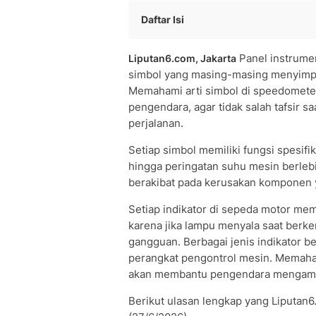
Daftar Isi
Apa Itu Simbol pada Speedometer Ho
Panel instrume
Liputan6.com, Jakarta
Daftar Lengkap Arti Simbol di Speedo
simbol yang masing-masing menyimpa
Sistem Warna Lampu Indikator pada 
Memahami arti simbol di speedometer
Fungsi Simbol MIL dan Kode Kedipan
pengendara, agar tidak salah tafsir sa
Tips Merespons Simbol Peringatan di
perjalanan.
Pertanyaan Seputar Arti Simbol di S
• Apa arti lampu kuning berbentuk m
Setiap simbol memiliki fungsi spesifi
hingga peringatan suhu mesin berleb
• Mengapa semua lampu indikator di 
berakibat pada kerusakan komponen 
dinyalakan?
• Apa yang harus dilakukan jika lamp
Setiap indikator di sepeda motor mem
karena jika lampu menyala saat berke
gangguan. Berbagai jenis indikator b
perangkat pengontrol mesin. Memaham
akan membantu pengendara mengambil
Berikut ulasan lengkap yang Liputan