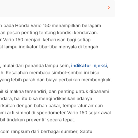
nda Vario 150?
n pada Honda Vario 150 menampilkan beragam
meter Vario 150
n pesan penting tentang kondisi kendaraan.
Speedometer Vario 150
 Vario 150 menjadi keharusan bagi setiap
 pada Honda Vario 150
at lampu indikator tiba-tiba menyala di tengah
 Speedometer Vario 150
peedometer Vario 150
esin pada speedometer Vario 150?
k, mulai dari penanda lampu sein,
indikator injeksi
,
ih. Kesalahan membaca simbol-simbol ini bisa
speedometer Vario 150 menyala saat motor
yang lebih parah dan biaya perbaikan membengkak.
u indikator temperatur di Vario 150 menyala?
iliki makna tersendiri, dan penting untuk dipahami
ndara, hal itu bisa mengindikasikan adanya
erkaitan dengan bahan bakar, temperatur air dan
i arti simbol di speedometer Vario 150 sejak awal
 tindakan preventif secara tepat.
6.com rangkum dari berbagai sumber, Sabtu