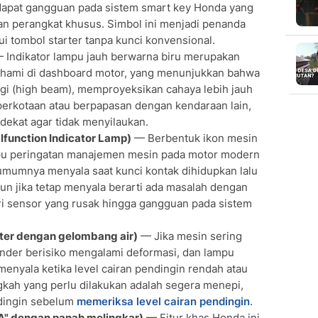
dapat gangguan pada sistem smart key Honda yang
 perangkat khusus. Simbol ini menjadi penanda
i tombol starter tanpa kunci konvensional.
 Indikator lampu jauh berwarna biru merupakan
pahami di dashboard motor, yang menunjukkan bahwa
nggi (high beam), memproyeksikan cahaya lebih jauh
perkotaan atau berpapasan dengan kendaraan lain,
dekat agar tidak menyilaukan.
lfunction Indicator Lamp)
— Berbentuk ikon mesin
pu peringatan manajemen mesin pada motor modern
umumnya menyala saat kunci kontak dihidupkan lalu
un jika tetap menyala berarti ada masalah dengan
i sensor yang rusak hingga gangguan pada sistem
ter dengan gelombang air)
— Jika mesin sering
inder berisiko mengalami deformasi, dan lampu
enyala ketika level cairan pendingin rendah atau
gkah yang perlu dilakukan adalah segera menepi,
 dingin sebelum
memeriksa level cairan pendingin
.
"A" dengan panah melingkar)
— Fitur khas Honda ini