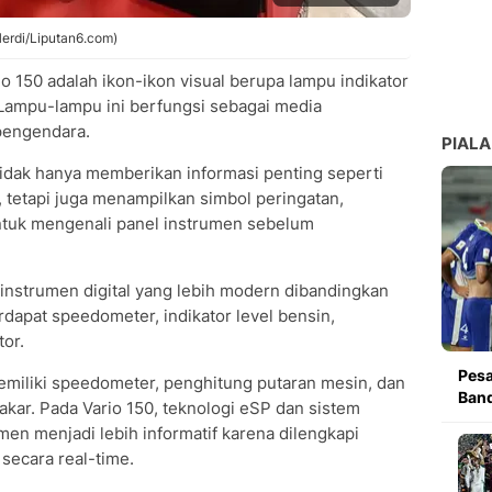
Herdi/Liputan6.com)
 150 adalah ikon-ikon visual berupa lampu indikator
 Lampu-lampu ini berfungsi sebagai media
pengendara.
PIALA
idak hanya memberikan informasi penting seperti
 tetapi juga menampilkan simbol peringatan,
ntuk mengenali panel instrumen sebelum
nstrumen digital yang lebih modern dibandingkan
dapat speedometer, indikator level bensin,
tor.
Pesa
emiliki speedometer, penghitung putaran mesin, dan
Band
akar. Pada Vario 150, teknologi eSP dan sistem
en menjadi lebih informatif karena dilengkapi
secara real-time.