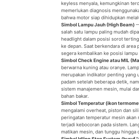
keyless menyala, kemungkinan ter
memerlukan diagnosis menggunakan
bahwa motor siap dihidupkan melalu
Simbol Lampu Jauh (High Beam)
—
salah satu lampu paling mudah di
headlight dalam posisi sorot terti
ke depan. Saat berkendara di area 
segera kembalikan ke posisi lampu 
Simbol Check Engine atau MIL (Ma
berwarna kuning atau oranye. Lam
merupakan indikator penting yang 
padam setelah beberapa detik, nam
sistem manajemen mesin, mulai dar
bahan bakar.
Simbol Temperatur (ikon termome
mengalami overheat, piston dan sil
peringatan temperatur mesin akan m
terjadi kebocoran pada sistem. Lan
matikan mesin, dan tunggu hingga
Simbol Idling Stop System (huruf 