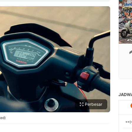
Copy Link
Perbesar
ted)