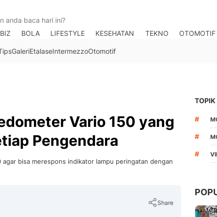
BIZ
BOLA
LIFESTYLE
KESEHATAN
TEKNO
OTOMOTIF
Tips
Galeri
Etalase
Intermezzo
Otomotif
TOPIK
eedometer Vario 150 yang
#
M
etiap Pengendara
#
M
#
V
50 agar bisa merespons indikator lampu peringatan dengan
POP
Share