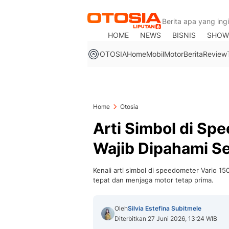
HOME
NEWS
BISNIS
SHOW
OTOSIA
Home
Mobil
Motor
Berita
Review
Home
Otosia
Arti Simbol di Sp
Wajib Dipahami S
Kenali arti simbol di speedometer Vario 1
tepat dan menjaga motor tetap prima.
Oleh
Silvia Estefina Subitmele
Diterbitkan 27 Juni 2026, 13:24 WIB