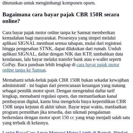
diturunkan untuk mengimbangi komponen opsen.
Bagaimana cara bayar pajak CBR 150R secara
online?
Cara bayar pajak motor online tanpa ke Samsat memberikan
kemudahan bagi masyarakat. Prosesnya yang simpel melalui
aplikasi SIGNAL membuat semua tahapan, mulai dari registrasi
hingga pengesahan STNK, dapat dilakukan dari rumah. Unduh
aplikasi SIGNAL, daftar dengan NIK dan KTP, tambahkan data
kendaraan, lalu bayar melalui transfer bank atau e-wallet seperti
GoPay. Baca panduan lebih lengkap di
cara bayar pajak motor
online tanpa ke Samsat
.
Memahami seluk-beluk pajak CBR 150R bukan sekadar kewajiban
administratif - ini bagian dari perencanaan keuangan yang matang
sebagai pemilik motor sport. Dengan mengetahui daftar tarif
lengkap, memahami regulasi opsen, dan memanfaatkan kanal
pembayaran digital, kamu bisa mengelola biaya kepemilikan CBR
150R tanpa kejutan di akhir tahun. Bayar tepat waktu, manfaatkan
program pemutihan jika tersedia, dan nikmati pengalaman
berkendara dengan motor sport 150 cc yang tetap menjadi salah satu
yang terbaik di kelasnya.
Lanjut Baca:
Cara Aman Mencuci Motor Listrik di Rumah, Hindari