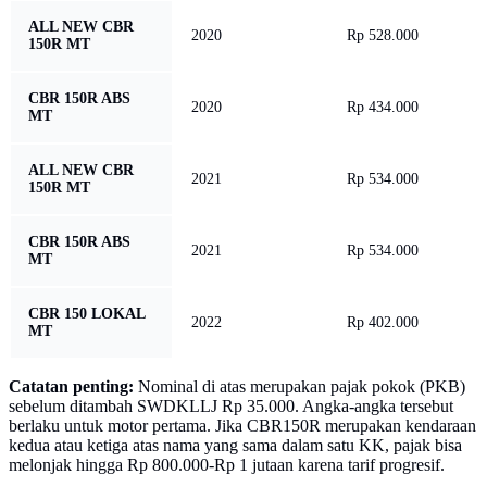
ALL NEW CBR
2020
Rp 528.000
150R MT
CBR 150R ABS
2020
Rp 434.000
MT
ALL NEW CBR
2021
Rp 534.000
150R MT
CBR 150R ABS
2021
Rp 534.000
MT
CBR 150 LOKAL
2022
Rp 402.000
MT
Catatan penting:
Nominal di atas merupakan pajak pokok (PKB)
sebelum ditambah SWDKLLJ Rp 35.000. Angka-angka tersebut
berlaku untuk motor pertama. Jika CBR150R merupakan kendaraan
kedua atau ketiga atas nama yang sama dalam satu KK, pajak bisa
melonjak hingga Rp 800.000-Rp 1 jutaan karena tarif progresif.