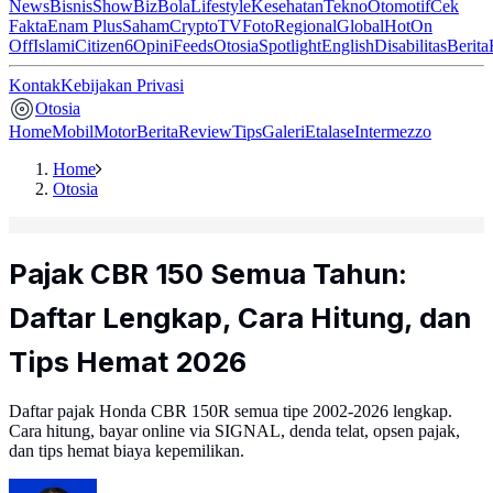
News
Bisnis
ShowBiz
Bola
Lifestyle
Kesehatan
Tekno
Otomotif
Cek
Fakta
Enam Plus
Saham
Crypto
TV
Foto
Regional
Global
Hot
On
Off
Islami
Citizen6
Opini
Feeds
Otosia
Spotlight
English
Disabilitas
Berita
Kontak
Kebijakan Privasi
Otosia
Home
Mobil
Motor
Berita
Review
Tips
Galeri
Etalase
Intermezzo
Home
Otosia
Pajak CBR 150 Semua Tahun:
Daftar Lengkap, Cara Hitung, dan
Tips Hemat 2026
Daftar pajak Honda CBR 150R semua tipe 2002-2026 lengkap.
Cara hitung, bayar online via SIGNAL, denda telat, opsen pajak,
dan tips hemat biaya kepemilikan.