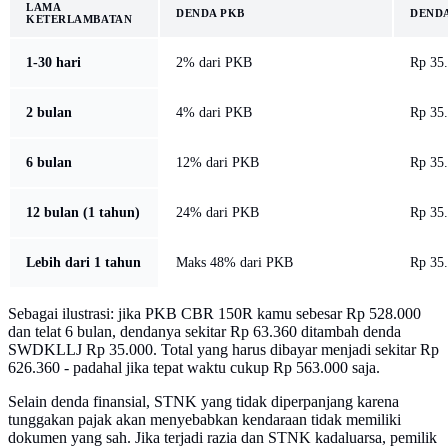
LAMA
DENDA PKB
DEND
KETERLAMBATAN
1-30 hari
2% dari PKB
Rp 35
2 bulan
4% dari PKB
Rp 35
6 bulan
12% dari PKB
Rp 35
12 bulan (1 tahun)
24% dari PKB
Rp 35
Lebih dari 1 tahun
Maks 48% dari PKB
Rp 35.
Sebagai ilustrasi: jika PKB CBR 150R kamu sebesar Rp 528.000
dan telat 6 bulan, dendanya sekitar Rp 63.360 ditambah denda
SWDKLLJ Rp 35.000. Total yang harus dibayar menjadi sekitar Rp
626.360 - padahal jika tepat waktu cukup Rp 563.000 saja.
Selain denda finansial, STNK yang tidak diperpanjang karena
tunggakan pajak akan menyebabkan kendaraan tidak memiliki
dokumen yang sah. Jika terjadi razia dan STNK kadaluarsa, pemilik