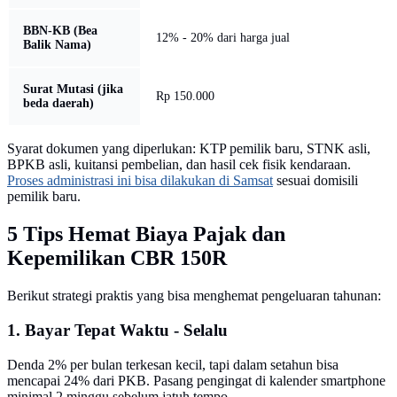
BBN-KB (Bea
12% - 20% dari harga jual
Balik Nama)
Surat Mutasi (jika
Rp 150.000
beda daerah)
Syarat dokumen yang diperlukan: KTP pemilik baru, STNK asli,
BPKB asli, kuitansi pembelian, dan hasil cek fisik kendaraan.
Proses administrasi ini bisa dilakukan di Samsat
sesuai domisili
pemilik baru.
5 Tips Hemat Biaya Pajak dan
Kepemilikan CBR 150R
Berikut strategi praktis yang bisa menghemat pengeluaran tahunan:
1. Bayar Tepat Waktu - Selalu
Denda 2% per bulan terkesan kecil, tapi dalam setahun bisa
mencapai 24% dari PKB. Pasang pengingat di kalender smartphone
minimal 2 minggu sebelum jatuh tempo.