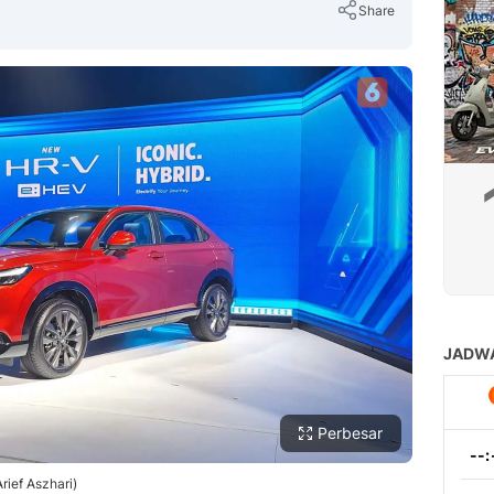
Share
Copy Link
Perbesar
ief Aszhari)