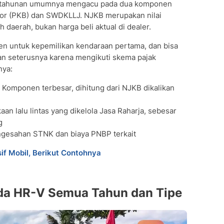
l tahunan umumnya mengacu pada dua komponen
tor (PKB) dan SWDKLLJ. NJKB merupakan nilai
 daerah, bukan harga beli aktual di dealer.
mpai Terkena
en untuk kepemilikan kendaraan pertama, dan bisa
dan seterusnya karena mengikuti skema pajak
R-V
nya:
raan
 Komponen terbesar, dihitung dari NJKB dikalikan
jak
Denda
an lalu lintas yang dikelola Jasa Raharja, sebesar
nline
g
da HR-V 2026
gesahan STNK dan biaya PNBP terkait
 tahun?
if Mobil, Berikut Contohnya
mahal dibanding SUV lain di kelasnya?
ecara online tanpa ke Samsat?
nda HR-V Semua Tahun dan Tipe