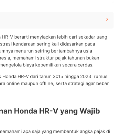
 yang Wajib Dipahami
HR-V berarti menyiapkan lebih dari sekadar uang
 Tahun dan Tipe
istrasi kendaraan sering kali didasarkan pada
umnya menurun seiring bertambahnya usia
onesia, memahami struktur pajak tahunan bukan
 mengelola biaya kepemilikan secara cerdas.
rasi Terbaru)
ajak Honda HR-V dari tahun 2015 hingga 2023, rumus
a online maupun offline, serta strategi agar beban
ecara Mandiri
ilik HR-V
Tambahan yang Perlu Disiapkan
p Pajak HR-V
nan Honda HR-V yang Wajib
 Satu Bagian
Ribet
ital Nasional)
ng memahami apa saja yang membentuk angka pajak di
t Lainnya