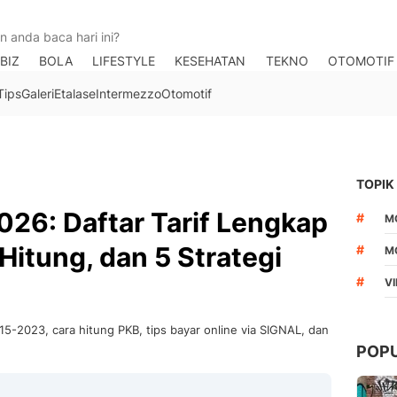
BIZ
BOLA
LIFESTYLE
KESEHATAN
TEKNO
OTOMOTIF
Tips
Galeri
Etalase
Intermezzo
Otomotif
TOPIK
026: Daftar Tarif Lengkap
#
M
Hitung, dan 5 Strategi
#
M
#
V
5-2023, cara hitung PKB, tips bayar online via SIGNAL, dan
POP