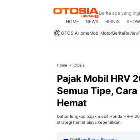
HOME
NEWS
BISNIS
SHOW
OTOSIA
Home
Mobil
Motor
Berita
Review
Home
Otosia
Pajak Mobil HRV 2
Semua Tipe, Cara 
Hemat
Daftar lengkap pajak mobil Honda HR-V 201
strategi hemat biaya kepemilikan.
Oleh
Bimo Bagas Basworo