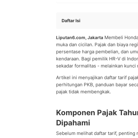
Daftar Isi
Komponen Pajak Tahunan Honda HR-V
Membeli Honda 
Liputan6.com, Jakarta
Daftar Tarif Pajak Honda HR-V Semua
muka dan cicilan. Pajak dan biaya reg
• Pajak Honda HR-V 2015
persentase harga pembelian, dan um
• Pajak Honda HR-V 2016-2017
kendaraan. Bagi pemilik HR-V di Ind
• Pajak Honda HR-V 2018-2019
sekadar formalitas - melainkan kunci
• Pajak Honda HR-V 2020-2021
• Pajak Honda HR-V 2022-2023 (Gene
Artikel ini menyajikan daftar tarif p
perhitungan PKB, panduan bayar secar
Cara Menghitung Pajak Honda HR-V S
pajak tidak membengkak.
Dampak Pajak Progresif terhadap Pem
Pajak 5 Tahunan Honda HR-V: Biaya 
Depresiasi dan Pengaruhnya terhada
Komponen Pajak Tahu
Total Biaya Kepemilikan: Pajak Hanya
Dipahami
Cara Bayar Pajak Honda HR-V Tanpa 
• Melalui Aplikasi SIGNAL (Samsat Dig
Sebelum melihat daftar tarif, penti
• Via Tokopedia, GoPay, atau E-walle