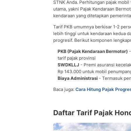
STNK Anda. Perhitungan pajak mobi
• Langsung di Kantor Samsat
utama, yakni Pajak Kendaraan Bermo
• Samsat Drive Thru atau Keliling
kendaraan yang ditetapkan pemerintah
• Melalui E-Samsat Daerah
Denda Telat Bayar Pajak: Jangan Sa
Tarif PKB umumnya berkisar 1-2 pers
lebih tinggi untuk kendaraan kedua 
Strategi Hemat Biaya Pajak Honda H
progresif. Berikut komponen lengkap
• Pilih Varian Mesin 1.5L Non-Turbo
• Segera Lakukan Balik Nama Kenda
PKB (Pajak Kendaraan Bermotor)
-
• Manfaatkan Program Pemutihan Pa
tarif pajak provinsi
• Bayar Pajak Tepat Waktu, Hindari 
SWDKLLJ
- Premi asuransi kecelaka
Cara Cek Pajak Honda HR-V Secara O
Rp 143.000 untuk mobil penumpan
Pertanyaan Seputar Pajak Mobil Hon
Biaya Administrasi
- Termasuk pen
• Berapa pajak mobil Honda HR-V per
Baca juga:
Cara Hitung Pajak Progres
• Apakah pajak Honda HR-V termasuk 
• Bagaimana cara bayar pajak HR-V s
Daftar Tarif Pajak Ho