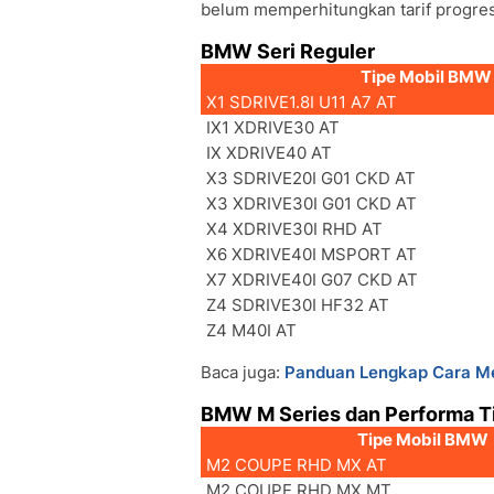
belum memperhitungkan tarif progres
BMW Seri Reguler
Tipe Mobil BMW
X1 SDRIVE1.8I U11 A7 AT
IX1 XDRIVE30 AT
IX XDRIVE40 AT
X3 SDRIVE20I G01 CKD AT
X3 XDRIVE30I G01 CKD AT
X4 XDRIVE30I RHD AT
X6 XDRIVE40I MSPORT AT
X7 XDRIVE40I G07 CKD AT
Z4 SDRIVE30I HF32 AT
Z4 M40I AT
Baca juga:
Panduan Lengkap Cara Me
BMW M Series dan Performa T
Tipe Mobil BMW
M2 COUPE RHD MX AT
M2 COUPE RHD MX MT