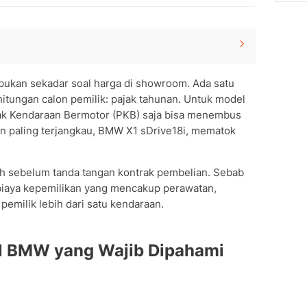
ib Dipahami
kan sekadar soal harga di showroom. Ada satu
u Semua Seri
itungan calon pemilik: pajak tahunan. Untuk model
jak Kendaraan Bermotor (PKB) saja bisa menembus
an paling terjangkau, BMW X1 sDrive18i, mematok
ru vs Tahun Berikutnya
uh sebelum tanda tangan kontrak pembelian. Sebab
l biaya kepemilikan yang mencakup perawatan,
pemilik lebih dari satu kendaraan.
tor BMW
tif yang Sering Diabaikan
esar
l BMW yang Wajib Dipahami
asis Perhitungan Pajak
 Aplikasi SIGNAL