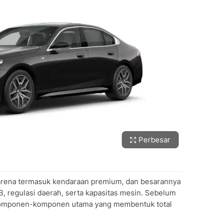
n Pembayaran
 dengan Merek Mewah Lain
rbaru?
rah dari BMW konvensional?
an pajak BMW tanpa ke Samsat?
Perbesar
arena termasuk kendaraan premium, dan besarannya
, regulasi daerah, serta kapasitas mesin. Sebelum
 komponen-komponen utama yang membentuk total