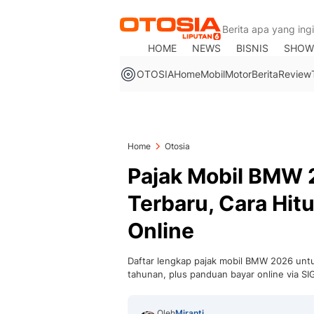
HOME
NEWS
BISNIS
SHOW
OTOSIA
Home
Mobil
Motor
Berita
Review
Home
Otosia
Pajak Mobil BMW 2
Terbaru, Cara Hit
Online
Daftar lengkap pajak mobil BMW 2026 unt
tahunan, plus panduan bayar online via S
Oleh
Miranti