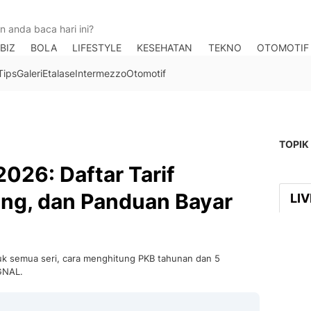
BIZ
BOLA
LIFESTYLE
KESEHATAN
TEKNO
OTOMOTIF
Tips
Galeri
Etalase
Intermezzo
Otomotif
TOPIK
026: Daftar Tarif
ung, dan Panduan Bayar
LI
uk semua seri, cara menghitung PKB tahunan dan 5
IGNAL.