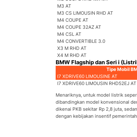
M3 AT
M3 CS LIMOUSIN RHD AT
M4 COUPE AT
M4 COUPE 32AZ AT
M4 CSL AT
M4 CONVERTIBLE 3.0
X3 M RHD AT
X4 M RHD AT
BMW Flagship dan Seri i (Listri
Tipe Mobil 
I7 XDRIVE60 LIMOUSINE AT
I7 XDRIVE60 LIMOUSIN RHD52EJ AT
Menariknya, untuk model listrik sepert
dibandingkan model konvensional d
dikenai PKB sekitar Rp 2,8 juta, sedan
dengan kebijakan insentif pemerintah 