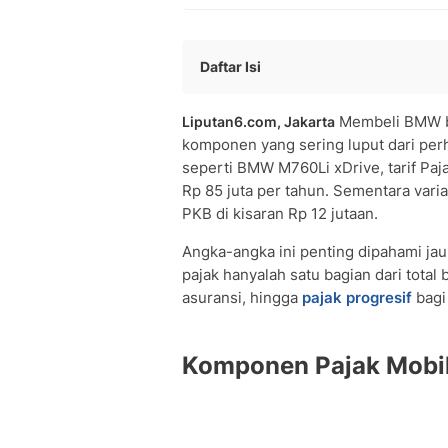
Daftar Isi
Komponen Pajak Mobil BMW yang Waj
Membeli BMW bu
Liputan6.com, Jakarta
Daftar Tarif Pajak Mobil BMW Terbar
komponen yang sering luput dari perh
• BMW Seri Reguler
seperti BMW M760Li xDrive, tarif Pa
• BMW M Series dan Performa Tinggi
Rp 85 juta per tahun. Sementara vari
• BMW Flagship dan Seri i (Listrik)
PKB di kisaran Rp 12 jutaan.
Cara Menghitung Pajak Mobil BMW Ba
• Pajak Pembelian Pertama
Angka-angka ini penting dipahami ja
pajak hanyalah satu bagian dari tota
• Pajak Tahun Kedua dan Seterusnya
asuransi, hingga
pajak progresif
bagi 
Dampak Pajak Progresif untuk Kolek
Total Biaya Kepemilikan BMW: Perspek
• Depresiasi: Biaya Tersembunyi Terb
Komponen Pajak Mobi
Harga BMW Indonesia 2026 sebagai B
Rincian Pajak 5 Tahunan BMW
Panduan Bayar Pajak BMW Online via
• Langkah 1: Buat Akun SIGNAL