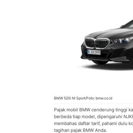
• Langkah 2: Daftarkan Kendaraan
• Langkah 3: Proses Pengesahan da
Perbandingan Biaya Perawatan BMW
Pertanyaan Seputar Pajak Mobil BMW
• Berapa pajak tahunan BMW 320i te
• Apakah pajak BMW listrik lebih mu
• Bagaimana cara mengetahui besar
BMW 520i M Sport/Foto: bmw.co.id
Pajak mobil BMW cenderung tinggi k
berbeda tiap model, dipengaruhi NJKB
membahas daftar tarif, pahami dulu
tagihan pajak BMW Anda.