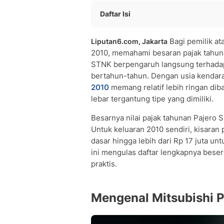
Daftar Isi
Mengenal Mitsubishi Pajero dan Pajer
Bagi pemilik at
Liputan6.com, Jakarta
Daftar Pajak Pajero Sport 2010 Semu
2010, memahami besaran pajak tahuna
Daftar Pajak Mitsubishi Pajero (Non-S
STNK berpengaruh langsung terhadap 
Cara Menghitung Pajak Pajero 2010
bertahun-tahun. Dengan usia kendara
• Simulasi Perhitungan Pajak Pajero 
2010
memang relatif lebih ringan di
Pajak 5 Tahunan Pajero 2010
lebar tergantung tipe yang dimiliki.
Faktor yang Memengaruhi Pajak Paje
Besarnya nilai pajak tahunan Pajero 
• Tipe dan Varian Kendaraan
Untuk keluaran 2010 sendiri, kisaran p
• Wilayah Registrasi
dasar hingga lebih dari Rp 17 juta un
• Status Kepemilikan (Pajak Progresif
ini mengulas daftar lengkapnya bes
• Depresiasi Nilai Kendaraan
praktis.
• Koefisien Bobot Kendaraan
Total Biaya Kepemilikan Pajero 2010 
Cara Cek dan Bayar Pajak Pajero 201
Mengenal Mitsubishi P
• Melalui Aplikasi SIGNAL
• Melalui Website E-Samsat