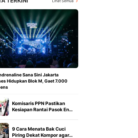
TA TERKINI
Lihat Semua
drenaline Sana Sini Jakarta
es Hidupkan Blok M, Gaet 7.000
iens
Komisaris PPN Pastikan
Kesiapan Rantai Pasok En…
9 Cara Menata Bak Cuci
Piring Dekat Kompor agar…