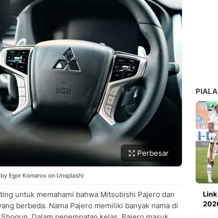
010
ilik Pajero 2010
gan Tahun Produksi Lain
ak Pajero 2010
2010 yang paling murah?
ajero 2010 secara pasti?
s turun setiap tahun?
PIALA
Perbesar
to by Egor Komarov on Unsplash)
ing untuk memahami bahwa Mitsubishi Pajero dan
Link
2026
yang berbeda. Nama Pajero memiliki banyak nama di
n Shogun. Dalam penempatan kelas, Pajero masuk