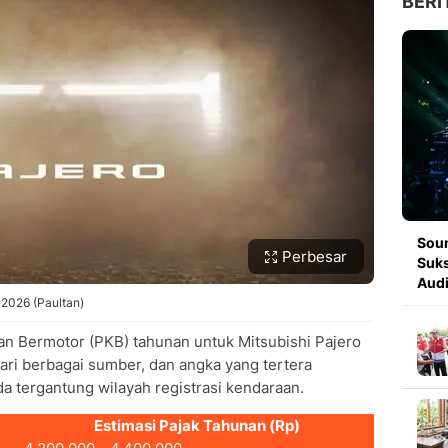
BERI
Soun
Perbesar
Suks
Aud
 2026 (Paultan)
aan Bermotor (PKB) tahunan untuk Mitsubishi Pajero
ari berbagai sumber, dan angka yang tertera
a tergantung wilayah registrasi kendaraan.
Estimasi Pajak Tahunan (Rp)