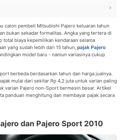
o Sport 2010
au calon pembeli Mitsubishi Pajero keluaran tahun
a Tipe
n bukan sekadar formalitas. Angka yang tertera di
port) 2010
total biaya kepemilikan kendaraan selama
an yang sudah lebih dari 15 tahun,
pajak Pajero
Sport 2010
bandingkan model baru - namun variasinya cukup
ro 2010
Sport berbeda berdasarkan tahun dan harga jualnya.
ajak mulai dari sekitar Rp 4,2 juta untuk varian paling
tuk varian Pajero non-Sport bermesin besar. Artikel
)
erta panduan menghitung dan membayar pajak secara
per Tahun
0 secara Online
ajero dan Pajero Sport 2010