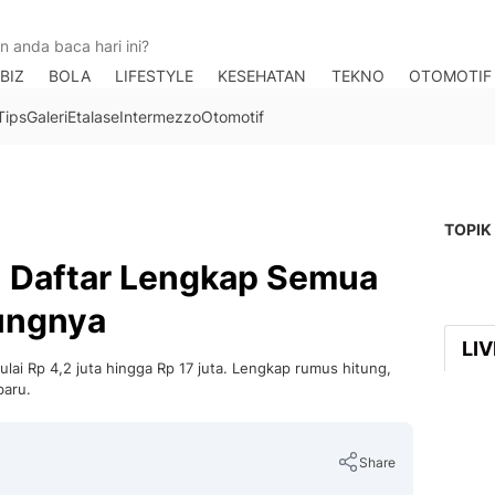
BIZ
BOLA
LIFESTYLE
KESEHATAN
TEKNO
OTOMOTIF
Tips
Galeri
Etalase
Intermezzo
Otomotif
TOPIK
: Daftar Lengkap Semua
tungnya
LI
lai Rp 4,2 juta hingga Rp 17 juta. Lengkap rumus hitung,
baru.
Share