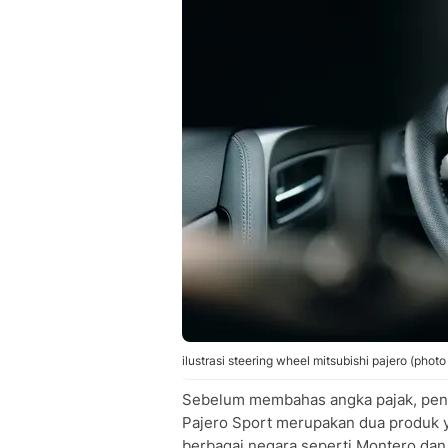
Denda Keterlambatan Pajak Pajero 2
Tips Menghemat Biaya Pajak bagi Pem
Biaya Balik Nama Pajero 2010
Perbandingan Pajak Pajero 2010 den
Pertanyaan dan Jawaban Seputar Paj
• Berapa kisaran pajak Pajero Sport 
• Bagaimana cara mengetahui pajak P
• Apakah pajak Pajero 2010 akan teru
ilustrasi steering wheel mitsubishi pajero (pho
Sebelum membahas angka pajak, pent
Pajero Sport merupakan dua produk 
berbagai negara seperti Montero da