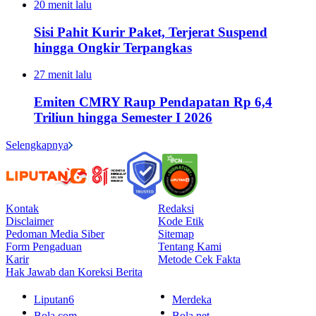
20 menit lalu
Sisi Pahit Kurir Paket, Terjerat Suspend
hingga Ongkir Terpangkas
27 menit lalu
Emiten CMRY Raup Pendapatan Rp 6,4
Triliun hingga Semester I 2026
Selengkapnya
Kontak
Redaksi
Disclaimer
Kode Etik
Pedoman Media Siber
Sitemap
Form Pengaduan
Tentang Kami
Karir
Metode Cek Fakta
Hak Jawab dan Koreksi Berita
Liputan6
Merdeka
Bola.com
Bola.net