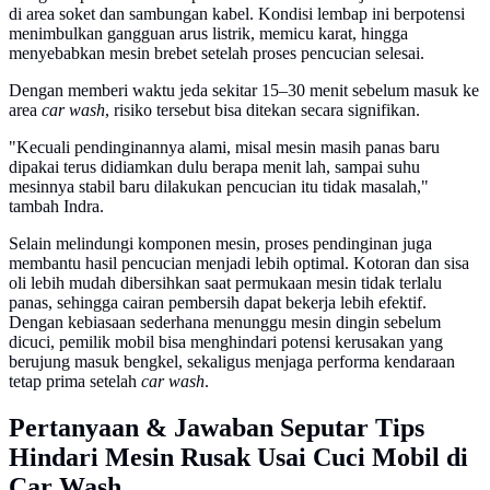
di area soket dan sambungan kabel. Kondisi lembap ini berpotensi
menimbulkan gangguan arus listrik, memicu karat, hingga
menyebabkan mesin brebet setelah proses pencucian selesai.
Dengan memberi waktu jeda sekitar 15–30 menit sebelum masuk ke
area
car wash
, risiko tersebut bisa ditekan secara signifikan.
"Kecuali pendinginannya alami, misal mesin masih panas baru
dipakai terus didiamkan dulu berapa menit lah, sampai suhu
mesinnya stabil baru dilakukan pencucian itu tidak masalah,"
tambah Indra.
Selain melindungi komponen mesin, proses pendinginan juga
membantu hasil pencucian menjadi lebih optimal. Kotoran dan sisa
oli lebih mudah dibersihkan saat permukaan mesin tidak terlalu
panas, sehingga cairan pembersih dapat bekerja lebih efektif.
Dengan kebiasaan sederhana menunggu mesin dingin sebelum
dicuci, pemilik mobil bisa menghindari potensi kerusakan yang
berujung masuk bengkel, sekaligus menjaga performa kendaraan
tetap prima setelah
car wash
.
Pertanyaan & Jawaban Seputar Tips
Hindari Mesin Rusak Usai Cuci Mobil di
Car Wash