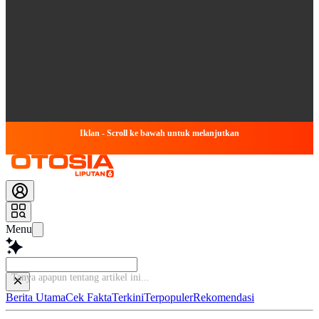
Iklan - Scroll ke bawah untuk melanjutkan
Menu
Tanya apapun tentan
Berita Utama
Cek Fakta
Terkini
Terpopuler
Rekomendasi