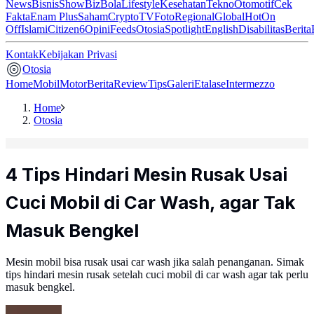
News
Bisnis
ShowBiz
Bola
Lifestyle
Kesehatan
Tekno
Otomotif
Cek
Fakta
Enam Plus
Saham
Crypto
TV
Foto
Regional
Global
Hot
On
Off
Islami
Citizen6
Opini
Feeds
Otosia
Spotlight
English
Disabilitas
Berita
Kontak
Kebijakan Privasi
Otosia
Home
Mobil
Motor
Berita
Review
Tips
Galeri
Etalase
Intermezzo
Home
Otosia
4 Tips Hindari Mesin Rusak Usai
Cuci Mobil di Car Wash, agar Tak
Masuk Bengkel
Mesin mobil bisa rusak usai car wash jika salah penanganan. Simak
tips hindari mesin rusak setelah cuci mobil di car wash agar tak perlu
masuk bengkel.