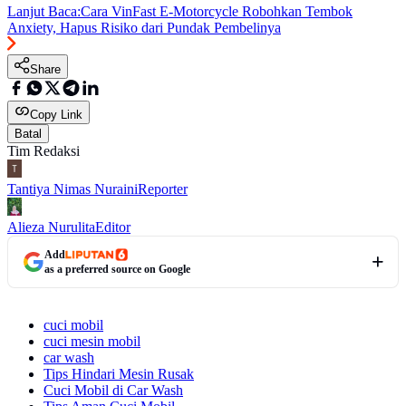
Lanjut Baca:
Cara VinFast E-Motorcycle Robohkan Tembok
Anxiety, Hapus Risiko dari Pundak Pembelinya
Share
Copy Link
Batal
Tim Redaksi
Tantiya Nimas Nuraini
Reporter
Alieza Nurulita
Editor
Add
as a preferred source on Google
cuci mobil
cuci mesin mobil
car wash
Tips Hindari Mesin Rusak
Cuci Mobil di Car Wash