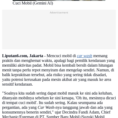
Cuci Mobil (Gemini AI)
Advertisement
Liputan6.com, Jakarta -
Mencuci mobil di
car wash
memang
praktis dan menghemat waktu, apalagi bagi pemilik kendaraan yang
memiliki aktivitas padat. Mobil bisa kembali bersih dalam hitungan
menit tanpa perlu repot menyiram dan mengelap sendiri. Namun, di
balik kepraktisan tersebut, ada risiko yang sering tidak disadari,
yaitu potensi kerusakan pada mesin akibat air yang masuk ke area
sensitif kendaraan.
"Soalnya kita sudah sering dapat mobil masuk ke sini ada keluhan,
ditanyain mobilnya sebelum ke sini kenapa, 'Oh itu, mesinnya dicuci
di tempat cuci mobil'. Itu sudah sering. Kalau seumpama ada
pergantian, ada yang
Car Wash
-nya tanggung jawab dan ada yang
konsumennya benerin sendiri," ujar Decindra Fandi Adam, Chief
Mechanic/Foreman di PT. Sumber Baru Mobil (Suzuki Mobil