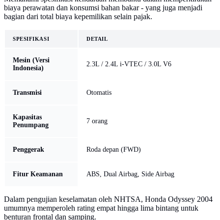
biaya perawatan dan konsumsi bahan bakar - yang juga menjadi
bagian dari total biaya kepemilikan selain pajak.
SPESIFIKASI
DETAIL
Mesin (Versi
2.3L / 2.4L i-VTEC / 3.0L V6
Indonesia)
Transmisi
Otomatis
Kapasitas
7 orang
Penumpang
Penggerak
Roda depan (FWD)
Fitur Keamanan
ABS, Dual Airbag, Side Airbag
Dalam pengujian keselamatan oleh NHTSA, Honda Odyssey 2004
umumnya memperoleh rating empat hingga lima bintang untuk
benturan frontal dan samping.