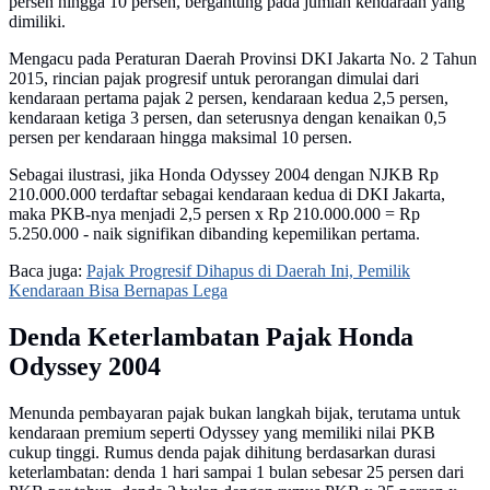
persen hingga 10 persen, bergantung pada jumlah kendaraan yang
dimiliki.
Mengacu pada Peraturan Daerah Provinsi DKI Jakarta No. 2 Tahun
2015, rincian pajak progresif untuk perorangan dimulai dari
kendaraan pertama pajak 2 persen, kendaraan kedua 2,5 persen,
kendaraan ketiga 3 persen, dan seterusnya dengan kenaikan 0,5
persen per kendaraan hingga maksimal 10 persen.
Sebagai ilustrasi, jika Honda Odyssey 2004 dengan NJKB Rp
210.000.000 terdaftar sebagai kendaraan kedua di DKI Jakarta,
maka PKB-nya menjadi 2,5 persen x Rp 210.000.000 = Rp
5.250.000 - naik signifikan dibanding kepemilikan pertama.
Baca juga:
Pajak Progresif Dihapus di Daerah Ini, Pemilik
Kendaraan Bisa Bernapas Lega
Denda Keterlambatan Pajak Honda
Odyssey 2004
Menunda pembayaran pajak bukan langkah bijak, terutama untuk
kendaraan premium seperti Odyssey yang memiliki nilai PKB
cukup tinggi. Rumus denda pajak dihitung berdasarkan durasi
keterlambatan: denda 1 hari sampai 1 bulan sebesar 25 persen dari