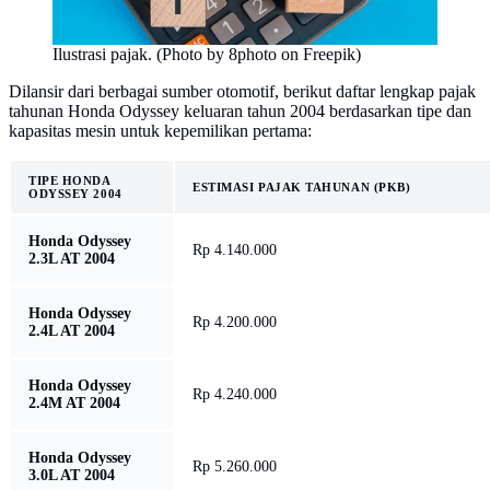
Ilustrasi pajak. (Photo by 8photo on Freepik)
Dilansir dari berbagai sumber otomotif, berikut daftar lengkap pajak
tahunan Honda Odyssey keluaran tahun 2004 berdasarkan tipe dan
kapasitas mesin untuk kepemilikan pertama:
TIPE HONDA
ESTIMASI PAJAK TAHUNAN (PKB)
ODYSSEY 2004
Honda Odyssey
Rp 4.140.000
2.3L AT 2004
Honda Odyssey
Rp 4.200.000
2.4L AT 2004
Honda Odyssey
Rp 4.240.000
2.4M AT 2004
Honda Odyssey
Rp 5.260.000
3.0L AT 2004