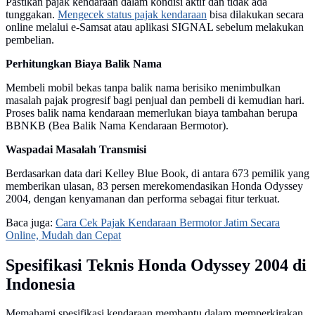
Pastikan pajak kendaraan dalam kondisi aktif dan tidak ada
tunggakan.
Mengecek status pajak kendaraan
bisa dilakukan secara
online melalui e-Samsat atau aplikasi SIGNAL sebelum melakukan
pembelian.
Perhitungkan Biaya Balik Nama
Membeli mobil bekas tanpa balik nama berisiko menimbulkan
masalah pajak progresif bagi penjual dan pembeli di kemudian hari.
Proses balik nama kendaraan memerlukan biaya tambahan berupa
BBNKB (Bea Balik Nama Kendaraan Bermotor).
Waspadai Masalah Transmisi
Berdasarkan data dari Kelley Blue Book, di antara 673 pemilik yang
memberikan ulasan, 83 persen merekomendasikan Honda Odyssey
2004, dengan kenyamanan dan performa sebagai fitur terkuat.
Baca juga:
Cara Cek Pajak Kendaraan Bermotor Jatim Secara
Online, Mudah dan Cepat
Spesifikasi Teknis Honda Odyssey 2004 di
Indonesia
Memahami spesifikasi kendaraan membantu dalam memperkirakan