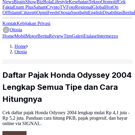
News
Bisnis
ShowBiz
Bola
Lifestyle
Kesehatan
Tekno
Otomotif
Cek
Fakta
Enam Plus
Saham
Crypto
TV
Foto
Regional
Global
Hot
On
Off
Islami
Citizen6
Opini
Feeds
Otosia
Spotlight
English
Disabilitas
Berita
Kontak
Kebijakan Privasi
Otosia
Home
Mobil
Motor
Berita
Review
Tips
Galeri
Etalase
Intermezzo
Home
Otosia
Daftar Pajak Honda Odyssey 2004
Lengkap Semua Tipe dan Cara
Hitungnya
Cek daftar pajak Honda Odyssey 2004 lengkap mulai Rp 4,1 juta -
Rp 5,2 juta. Panduan cara hitung PKB, pajak progresif, dan bayar
online via SIGNAL.