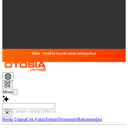
Iklan - Scroll ke bawah untuk melanjutkan
Menu
Tanya apapun te
Berita Utama
Cek Fakta
Terkini
Terpopuler
Rekomendasi