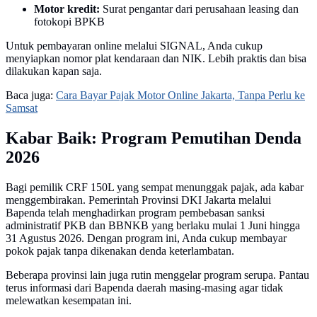
Motor kredit:
Surat pengantar dari perusahaan leasing dan
fotokopi BPKB
Untuk pembayaran online melalui SIGNAL, Anda cukup
menyiapkan nomor plat kendaraan dan NIK. Lebih praktis dan bisa
dilakukan kapan saja.
Baca juga:
Cara Bayar Pajak Motor Online Jakarta, Tanpa Perlu ke
Samsat
Kabar Baik: Program Pemutihan Denda
2026
Bagi pemilik CRF 150L yang sempat menunggak pajak, ada kabar
menggembirakan. Pemerintah Provinsi DKI Jakarta melalui
Bapenda telah menghadirkan program pembebasan sanksi
administratif PKB dan BBNKB yang berlaku mulai 1 Juni hingga
31 Agustus 2026. Dengan program ini, Anda cukup membayar
pokok pajak tanpa dikenakan denda keterlambatan.
Beberapa provinsi lain juga rutin menggelar program serupa. Pantau
terus informasi dari Bapenda daerah masing-masing agar tidak
melewatkan kesempatan ini.