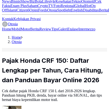
News
Bisnis
ShowBiz
Bola
Lifestyle
Kesehatan
Tekno
Otomotif
Cek
Fakta
Enam Plus
Saham
Crypto
TV
Foto
Regional
Global
Hot
On
Off
Islami
Citizen6
Opini
Feeds
Otosia
Spotlight
English
Disabilitas
Berita
Kontak
Kebijakan Privasi
Otosia
Home
Mobil
Motor
Berita
Review
Tips
Galeri
Etalase
Intermezzo
Home
Otosia
Pajak Honda CRF 150: Daftar
Lengkap per Tahun, Cara Hitung,
dan Panduan Bayar Online 2026
Cek daftar pajak Honda CRF 150 L dari 2018-2026 lengkap.
Panduan hitung PKB, denda, bayar online via SIGNAL, dan tips
hemat biaya kepemilikan motor trail.