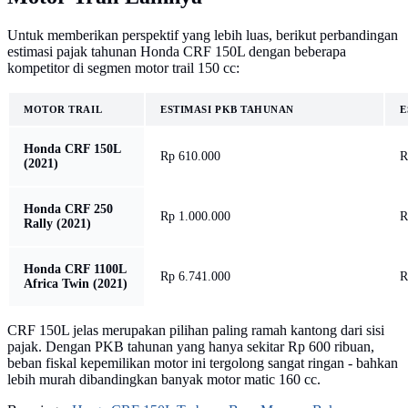
Untuk memberikan perspektif yang lebih luas, berikut perbandingan
estimasi pajak tahunan Honda CRF 150L dengan beberapa
kompetitor di segmen motor trail 150 cc:
MOTOR TRAIL
ESTIMASI PKB TAHUNAN
E
Honda CRF 150L
Rp 610.000
R
(2021)
Honda CRF 250
Rp 1.000.000
R
Rally (2021)
Honda CRF 1100L
Rp 6.741.000
R
Africa Twin (2021)
CRF 150L jelas merupakan pilihan paling ramah kantong dari sisi
pajak. Dengan PKB tahunan yang hanya sekitar Rp 600 ribuan,
beban fiskal kepemilikan motor ini tergolong sangat ringan - bahkan
lebih murah dibandingkan banyak motor matic 160 cc.