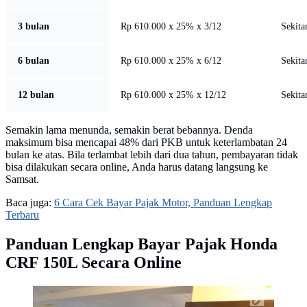
3 bulan
Rp 610.000 x 25% x 3/12
Sekita
6 bulan
Rp 610.000 x 25% x 6/12
Sekita
12 bulan
Rp 610.000 x 25% x 12/12
Sekita
Semakin lama menunda, semakin berat bebannya. Denda
maksimum bisa mencapai 48% dari PKB untuk keterlambatan 24
bulan ke atas. Bila terlambat lebih dari dua tahun, pembayaran tidak
bisa dilakukan secara online, Anda harus datang langsung ke
Samsat.
Baca juga:
6 Cara Cek Bayar Pajak Motor, Panduan Lengkap
Terbaru
Panduan Lengkap Bayar Pajak Honda
CRF 150L Secara Online