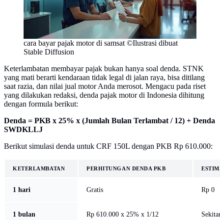
cara bayar pajak motor di samsat ©Ilustrasi dibuat
Stable Diffusion
Keterlambatan membayar pajak bukan hanya soal denda. STNK
yang mati berarti kendaraan tidak legal di jalan raya, bisa ditilang
saat razia, dan nilai jual motor Anda merosot. Mengacu pada riset
yang dilakukan redaksi, denda pajak motor di Indonesia dihitung
dengan formula berikut:
Denda = PKB x 25% x (Jumlah Bulan Terlambat / 12) + Denda
SWDKLLJ
Berikut simulasi denda untuk CRF 150L dengan PKB Rp 610.000:
KETERLAMBATAN
PERHITUNGAN DENDA PKB
ESTIM
1 hari
Gratis
Rp 0
1 bulan
Rp 610.000 x 25% x 1/12
Sekita