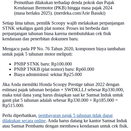
Pemutihan dilakukan terhadap denda pokok dan Pajak
Kendaraan Bermotor (PKB) hingga masa pajak 2024
(masa berlaku 2025). (merdeka.com/Arie Basuki)
Setiap lima tahun, pemilik Scoopy wajib melakukan perpanjangan
STNK sekaligus ganti plat nomor. Proses ini berbeda dari
perpanjangan tahunan biasa karena membutuhkan cek fisik
kendaraan dan penerbitan dokumen baru.
Mengacu pada PP No. 76 Tahun 2020, komponen biaya tambahan
untuk pajak 5 tahunan motor meliputi:
PNBP STNK baru: Rp100.000
PNBP TNKB (plat nomor) baru: Rp60.000
Biaya administrasi: sekitar Rp25.000
Jika Anda memiliki Honda Scoopy Prestige tahun 2022 dengan
estimasi pajak tahunan berjalan + SWDKLLJ sebesar Rp330.000,
maka total dana yang harus disiapkan saat ke Samsat Induk untuk
ganti plat 5 tahunan adalah sebesar Rp330.000 + Rp185.000 =
Rp515.000.
Perlu diperhatikan,
pembayaran pajak 5 tahunan tidak dapat
dilakukan secara online
. Anda harus datang ke kantor Samsat Induk
atau Samsat Pembantu dengan membawa kendaraan untuk cek fisik.