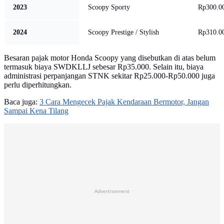
2023
Scoopy Sporty
Rp300.0
2024
Scoopy Prestige / Stylish
Rp310.0
Besaran pajak motor Honda Scoopy yang disebutkan di atas belum
termasuk biaya SWDKLLJ sebesar Rp35.000. Selain itu, biaya
administrasi perpanjangan STNK sekitar Rp25.000-Rp50.000 juga
perlu diperhitungkan.
Baca juga:
3 Cara Mengecek Pajak Kendaraan Bermotor, Jangan
Sampai Kena Tilang
Advertisement