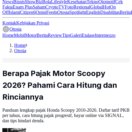
News
Bisnis
ShowBiz
Bola
Lifestyle
Kesehatan
Tekno
Otomotif
Cek
Fakta
Enam Plus
Saham
Crypto
TV
Foto
Regional
Global
Hot
On
Off
Islami
Citizen6
Opini
Feeds
Otosia
Spotlight
English
Disabilitas
Berita
Kontak
Kebijakan Privasi
Otosia
Home
Mobil
Motor
Berita
Review
Tips
Galeri
Etalase
Intermezzo
Home
Otosia
Berapa Pajak Motor Scoopy
2026? Pahami Cara Hitung dan
Rinciannya
Panduan lengkap pajak Honda Scoopy 2010-2026. Daftar tarif PKB
per tahun, cara hitung pajak progresif, bayar online via SIGNAL,
dan tips hindari denda.