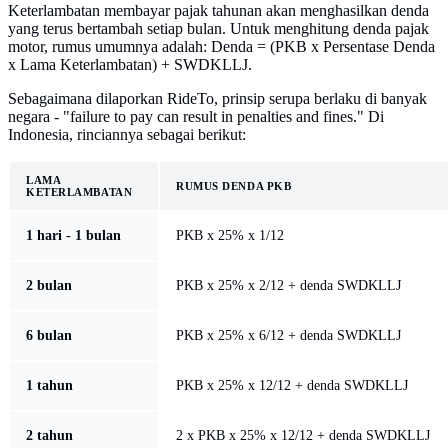
Keterlambatan membayar pajak tahunan akan menghasilkan denda
yang terus bertambah setiap bulan. Untuk menghitung denda pajak
motor, rumus umumnya adalah: Denda = (PKB x Persentase Denda
x Lama Keterlambatan) + SWDKLLJ.
Sebagaimana dilaporkan RideTo, prinsip serupa berlaku di banyak
negara - "failure to pay can result in penalties and fines." Di
Indonesia, rinciannya sebagai berikut:
LAMA
RUMUS DENDA PKB
KETERLAMBATAN
1 hari - 1 bulan
PKB x 25% x 1/12
2 bulan
PKB x 25% x 2/12 + denda SWDKLLJ
6 bulan
PKB x 25% x 6/12 + denda SWDKLLJ
1 tahun
PKB x 25% x 12/12 + denda SWDKLLJ
2 tahun
2 x PKB x 25% x 12/12 + denda SWDKLLJ