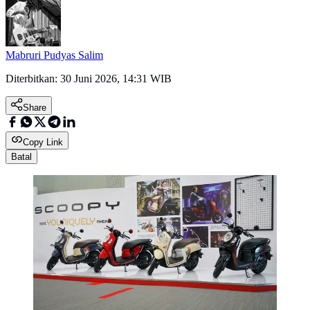
Mabruri Pudyas Salim
Diterbitkan:
30 Juni 2026, 14:31 WIB
Share
Copy Link
Batal