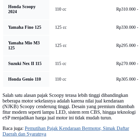
Honda Scoopy
110 cc
Rp310.000 -
2024
Yamaha Fino 125
125 cc
Rp330.000 -
Yamaha Mio M3
125 cc
Rp295.000 -
125
Suzuki Nex II 115
115 cc
Rp270.000 -
Honda Genio 110
110 cc
Rp305.000 -
Salah satu alasan pajak Scoopy terasa lebih tinggi dibandingkan
beberapa motor sekelasnya adalah karena nilai jual kendaraan
(NJKB) Scoopy cenderung tinggi. Desain yang premium ditambah
fitur modern seperti lampu LED, sistem rem CBS, hingga teknologi
eSP menjadikan harga jual motor ini tidak mudah turun.
Baca juga:
Pemutihan Pajak Kendaraan Bermotor, Simak Daftar
Daerah dan Syaratnya