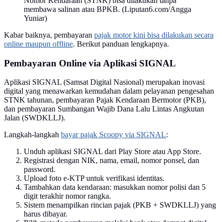
Nomor Kendaraan (STNK) bisa dilakukan tanpa
membawa salinan atau BPKB. (Liputan6.com/Angga
Yuniar)
Kabar baiknya, pembayaran
pajak motor kini bisa dilakukan secara
online maupun offline
. Berikut panduan lengkapnya.
Pembayaran Online via Aplikasi SIGNAL
Aplikasi SIGNAL (Samsat Digital Nasional) merupakan inovasi
digital yang menawarkan kemudahan dalam pelayanan pengesahan
STNK tahunan, pembayaran Pajak Kendaraan Bermotor (PKB),
dan pembayaran Sumbangan Wajib Dana Lalu Lintas Angkutan
Jalan (SWDKLLJ).
Langkah-langkah
bayar pajak Scoopy via SIGNAL
:
Unduh aplikasi SIGNAL dari Play Store atau App Store.
Registrasi dengan NIK, nama, email, nomor ponsel, dan
password.
Upload foto e-KTP untuk verifikasi identitas.
Tambahkan data kendaraan: masukkan nomor polisi dan 5
digit terakhir nomor rangka.
Sistem menampilkan rincian pajak (PKB + SWDKLLJ) yang
harus dibayar.